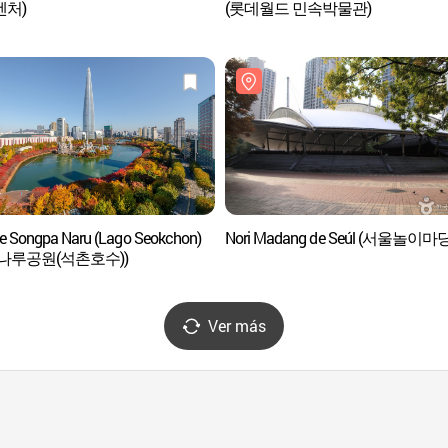
벤처)
(롯데월드 민속박물관)
e Songpa Naru (Lago Seokchon)
Nori Madang de Seúl (서울놀이마당
나루공원(석촌호수))
Ver más