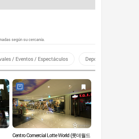
enadas según su cercanía.
vales / Eventos / Espectáculos
Deportes recreativos
Centro Comercial Lotte World (롯데월드
Lotte World Adven