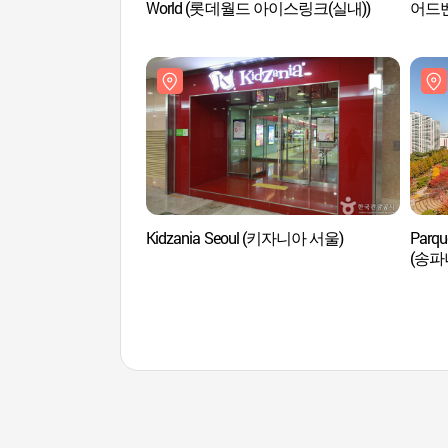
World (롯데월드 아이스링크(실내))
어드
Kidzania Seoul (키자니아 서울)
Parqu
(송파