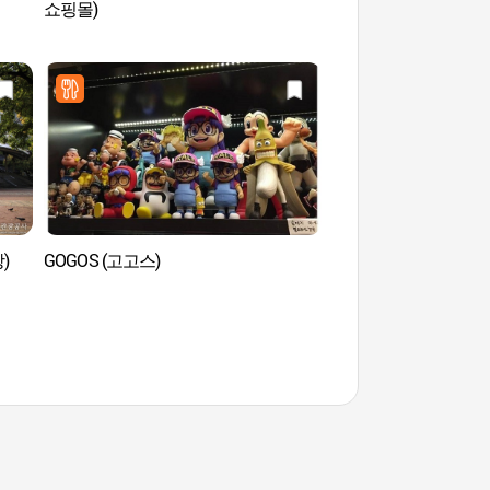
쇼핑몰)
어드벤처)
)
GOGOS (고고스)
Nori Madang de S