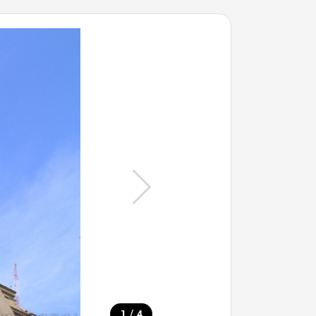
/
1
4