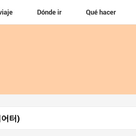
viaje
Dónde ir
Qué hacer
데씨어터)