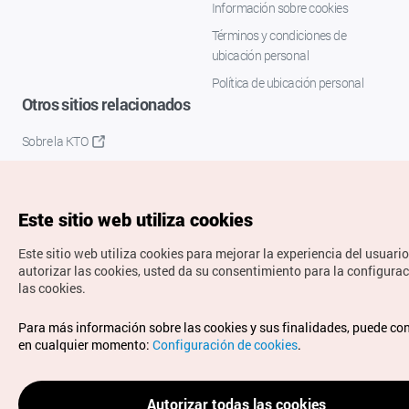
Información sobre cookies
Términos y condiciones de
ubicación personal
Política de ubicación personal
Otros sitios relacionados
Sobre la KTO
K-Mice
Este sitio web utiliza cookies
Este sitio web utiliza cookies para mejorar la experiencia del usuario
autorizar las cookies, usted da su consentimiento para la configura
las cookies.
Copyrights © Organización de Turismo de Corea. Todos los
Para más información sobre las cookies y sus finalidades, puede co
derechos reservados.
en cualquier momento:
Configuración de cookies
.
Para informes de errores y cuestiones relacionadas con el
sitio web, dirija sus consultas al correo
electrónico oficial:
spanish@knto.or.kr
Autorizar todas las cookies