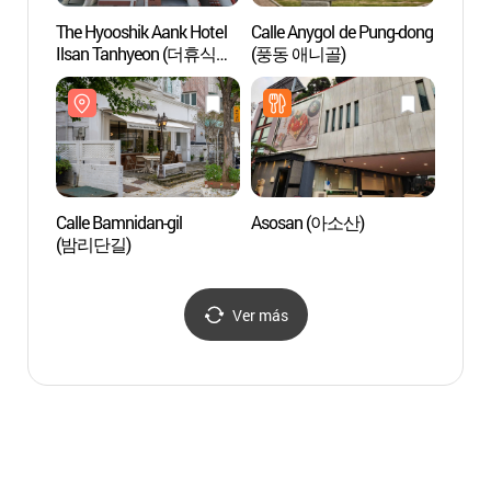
The Hyooshik Aank Hotel
Calle Anygol de Pung-dong
Centro
Ilsan Tanhyeon (더휴식
(풍동 애니골)
de Go
아늑호텔 일산탄현점)
아람누
Calle Bamnidan-gil
Asosan (아소산)
Zona T
(밤리단길)
Goya
Ver más