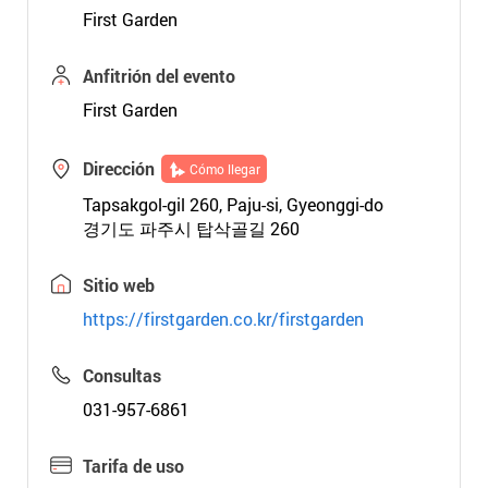
First Garden
Anfitrión del evento
First Garden
Dirección
Cómo llegar
Tapsakgol-gil 260, Paju-si, Gyeonggi-do
경기도 파주시 탑삭골길 260
Sitio web
https://firstgarden.co.kr/firstgarden
Consultas
031-957-6861
Tarifa de uso