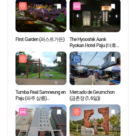
First Garden (퍼스트가든)
The Hyooshik Aank
First
Ryokan Hotel Paju (더휴식
아늑료칸호텔
파주금촌점)
Tumba Real Samneung en
Mercado de Geumchon
Calle 
Paju (파주 삼릉)
(금촌장 (1, 6일))
(풍동
[Patrimonio Cultural de la
Humanidad de la Unesco]