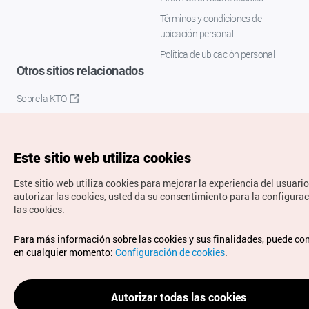
Términos y condiciones de
ubicación personal
Política de ubicación personal
Otros sitios relacionados
Sobre la KTO
K-Mice
Este sitio web utiliza cookies
Este sitio web utiliza cookies para mejorar la experiencia del usuario
autorizar las cookies, usted da su consentimiento para la configura
las cookies.
Copyrights © Organización de Turismo de Corea. Todos los
Para más información sobre las cookies y sus finalidades, puede co
derechos reservados.
en cualquier momento:
Configuración de cookies
.
Para informes de errores y cuestiones relacionadas con el
sitio web, dirija sus consultas al correo
electrónico oficial:
spanish@knto.or.kr
Autorizar todas las cookies