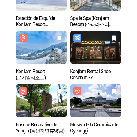
Estación de Esquí de
Spa la Spa (Konjiam
Spa la
Konjiam Resort
Resort) (스파라스파
Reso
(곤지암리조트 스키장)
(곤지암리조트))
(곤지
Konjiam Resort
Konjiam Rental Shop
Bosqu
(곤지암리조트)
Coconut Ski
Yong
(곤지암렌탈샵
코코넛스키)
Bosque Recreativo de
Museo de la Cerámica de
Mobil
Yongin (용인자연휴양림)
Gyeonggi
Samsu
(경기도자박물관)
Insu