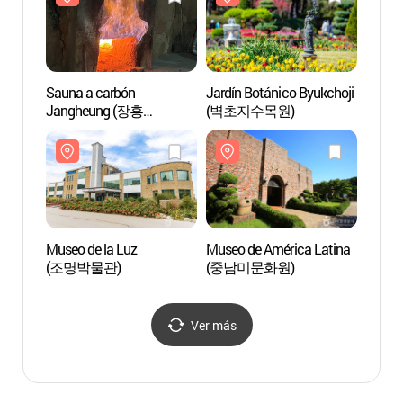
Sauna a carbón
Jardín Botánico Byukchoji
Jardín
Jangheung (장흥
(벽초지수목원)
(벽초
참숯가마)
Museo de la Luz
Museo de América Latina
Museo
(조명박물관)
(중남미문화원)
(중남
Ver más