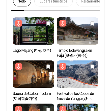
Todo
Lugares turísticos
Restaurantes
Lago Majang (마장호수)
Templo Bokwangsa en
Lago
Paju (보광사(파주))
Sauna de Carbón Todam
Festival de los Copos de
Sauna
(토담참숯가마)
Nieve de Yangju (양주
(토담
눈꽃축제)