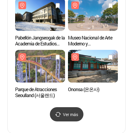
(과천야생화자연학습장)
Pabellón Jangseogak de la
Museo Nacional de Arte
Museo 
Academia de Estudios
Moderno y
Moder
Coreanos
Contemporáneo en
Conte
(한국학중앙연구원
Gwacheon [MMCA]
Gwach
한국학학술정보관.
(국립현대미술관 과천)
(국립
장서각)
Parque de Atracciones
Ononsa (온온사)
Onon
Seoulland (서울랜드)
Ver más