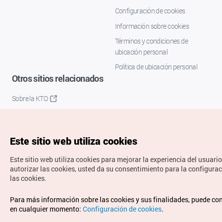
Configuración de cookies
Información sobre cookies
Términos y condiciones de
ubicación personal
Política de ubicación personal
Otros sitios relacionados
Sobre la KTO
K-Mice
Este sitio web utiliza cookies
Este sitio web utiliza cookies para mejorar la experiencia del usuario
autorizar las cookies, usted da su consentimiento para la configura
las cookies.
Copyrights © Organización de Turismo de Corea. Todos los
Para más información sobre las cookies y sus finalidades, puede co
derechos reservados.
en cualquier momento:
Configuración de cookies
.
Para informes de errores y cuestiones relacionadas con el