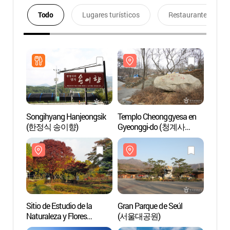
Todo
Lugares turísticos
Restaurantes
Songihyang Hanjeongsik
Templo Cheonggyesa en
Templ
(한정식 송이향)
Gyeonggi-do (청계사
Gyeo
(경기))
(경기)
Sitio de Estudio de la
Gran Parque de Seúl
Gran P
Naturaleza y Flores
(서울대공원)
(서울
Silvestres de Gwacheon