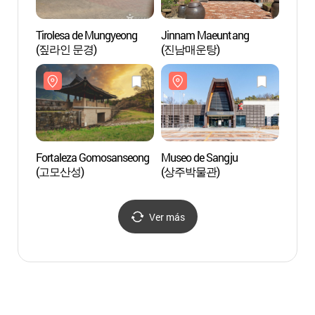
Tirolesa de Mungyeong
Jinnam Maeuntang
Museo
(짚라인 문경)
(진남매운탕)
(상주
Fortaleza Gomosanseong
Museo de Sangju
Monorr
(고모산성)
(상주박물관)
Dansa
(문경
Ver más