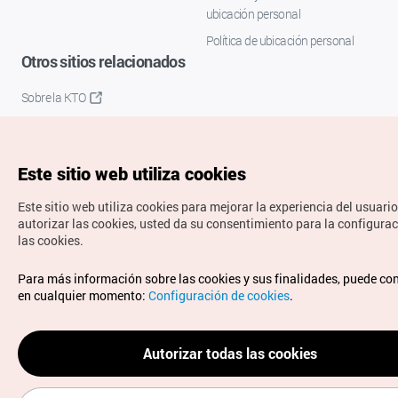
ubicación personal
Política de ubicación personal
Otros sitios relacionados
Sobre la KTO
K-Mice
Este sitio web utiliza cookies
Este sitio web utiliza cookies para mejorar la experiencia del usuario
autorizar las cookies, usted da su consentimiento para la configura
las cookies.
Copyrights © Organización de Turismo de Corea. Todos los
Para más información sobre las cookies y sus finalidades, puede co
derechos reservados.
en cualquier momento:
Configuración de cookies
.
Para informes de errores y cuestiones relacionadas con el
sitio web, dirija sus consultas al correo
electrónico oficial:
spanish@knto.or.kr
Autorizar todas las cookies