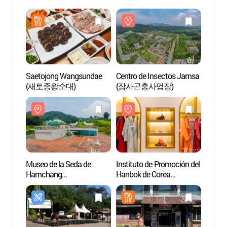
Saetojong Wangsundae
Centro de Insectos Jamsa
Centr
(새토종왕순대)
(잠사곤충사업장)
(잠사
Museo de la Seda de
Instituto de Promoción del
Instit
Hamchang
Hanbok de Corea
Hanbo
(함창명주박물관)
(한국한복진흥원)
(한국