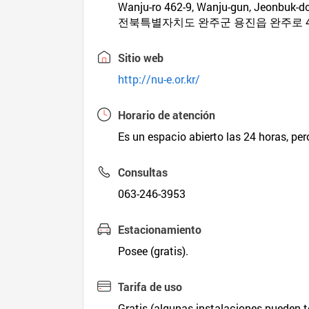
Wanju-ro 462-9, Wanju-gun, Jeonbuk-d
전북특별자치도 완주군 용진읍 완주로 45
Sitio web
http://nu-e.or.kr/
Horario de atención
Es un espacio abierto las 24 horas, per
Consultas
063-246-3953
Estacionamiento
Posee (gratis).
Tarifa de uso
Gratis (algunas instalaciones pueden 