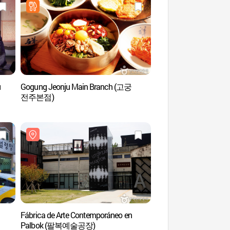
u
Gogung Jeonju Main Branch (고궁
Zoológico de Jeon
전주본점)
Fábrica de Arte Contemporáneo en
Embalse Oseongje
Palbok (팔복예술공장)