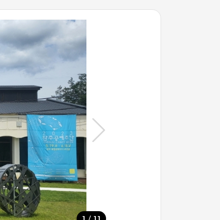
/
1
11