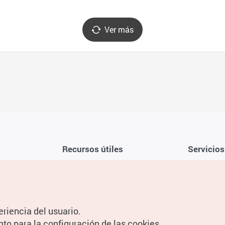
Ver más
Recursos útiles
Servicios
Aplicación móvil de la KTO
Términos y c
Teléfono de asistencia al viajero en
Preguntas f
Corea 1330
Política de 
eriencia del usuario.
Guías digitales
Configuraci
nto para la configuración de las cookies.