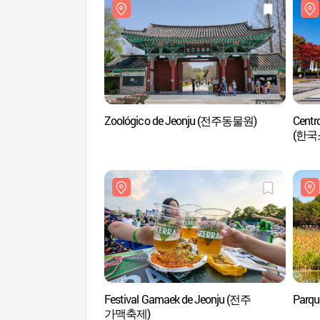
Zoológico de Jeonju (전주동물원)
Centro
(한
Festival Gamaek de Jeonju (전주
Parq
가맥축제)