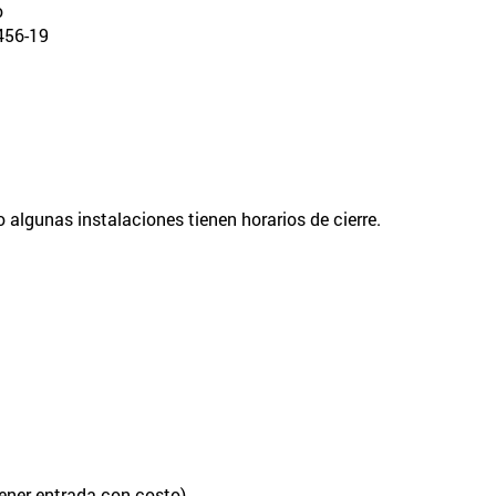
o
6-19
o algunas instalaciones tienen horarios de cierre.
tener entrada con costo)