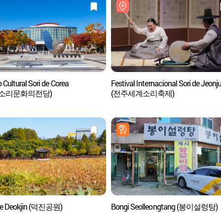
 Cultural Sori de Corea
Festival Internacional Sori de Jeonj
국소리문화의전당)
(전주세계소리축제)
ue Deokjin (덕진공원)
Bongi Seolleongtang (봉이설렁탕)