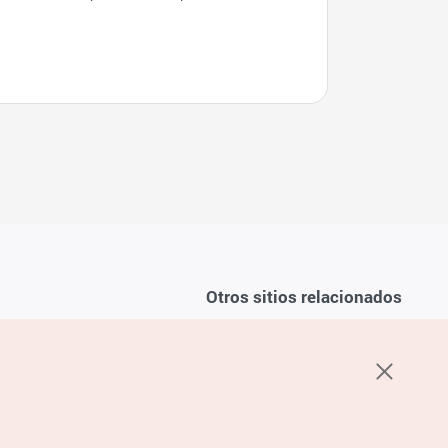
Otros sitios relacionados
Sobre la KTO
ondiciones del servicio
K-Mice
recuentes
privacidad
ón de cookies