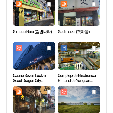
(서울
Gimbap Nara (김밥나라)
Gaetmaeul (갯마을)
Museo
(국립
Casino Seven Luck en
Complejo de Electrónica
Museo
Seoul Dragon City
ET Land de Yongsan
Hange
(세븐럭카지노
(용산전자랜드)
(국립
(서울드래곤시티점))