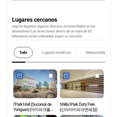
Lugares cercanos
¡Aquí le dejamos algunos destinos recomendados en los
alrededores! Las atracciones dentro de un radio de 50
kilómetros están ordenadas según su cercanía.
Todo
Lugares turísticos
Restaurantes
I'Park Mall (Sucursal de
Shilla IPark Duty Free
Casin
Yongsan) (아이파크몰
(신라아이파크면세점)
Seoul 
용산점)
(세븐