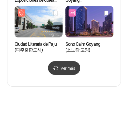
(KINTEX) (킨텍스)
(현대모터스튜디오 고양)
(KINT
Ciudad Literaria de Paju
Sono Calm Goyang
Ciudad
(파주출판도시)
(소노캄 고양)
(파주
Ver más