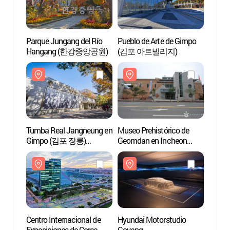
Parque Jungang del Río
Pueblo de Arte de Gimpo
Parque
Hangang (한강중앙공원)
(김포 아트빌리지)
Hang
Tumba Real Jangneung en
Museo Prehistórico de
Tumba
Gimpo (김포 장릉)
Geomdan en Incheon
Gimp
[Patrimonio Cultural de la
(인천 검단선사박물관)
[Patri
Humanidad de la Unesco]
Human
Centro Internacional de
Hyundai Motorstudio
Centro
Exposiciones de Corea
Goyang
Exposi