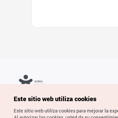
(기장
Copyrights © Organización de Turismo de Corea. Todos los
Este sitio web utiliza cookies
derechos reservados.
Para informes de errores y cuestiones relacionadas con el sitio
web, dirija sus consultas al correo
electrónico oficial:
spanish@knto.or.kr
Este sitio web utiliza cookies para mejorar la exp
Al autorizar las cookies, usted da su consentimie