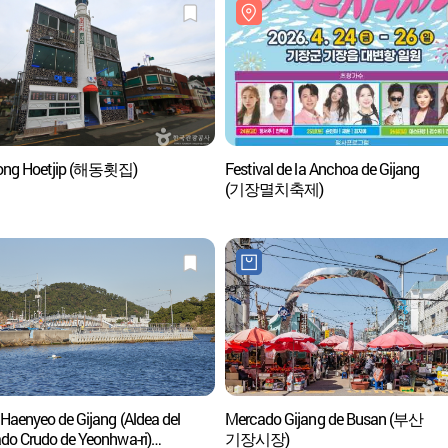
ong Hoetjip (해동횟집)
Festival de la Anchoa de Gijang
(기장멸치축제)
 Haenyeo de Gijang (Aldea del
Mercado Gijang de Busan (부산
do Crudo de Yeonhwa-ri)
기장시장)