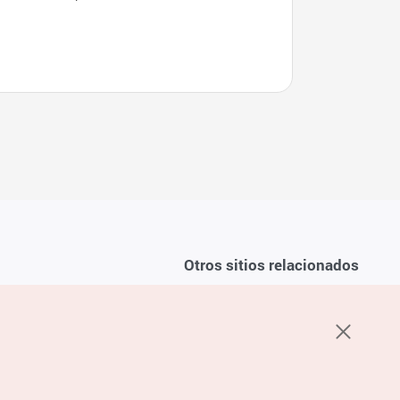
Otros sitios relacionados
Sobre la KTO
ondiciones del servicio
K-Mice
recuentes
privacidad
ón de cookies