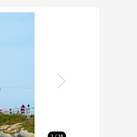
/
1
10