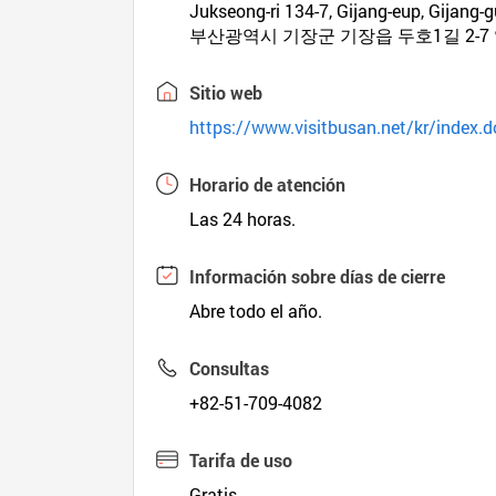
Jukseong-ri 134-7, Gijang-eup, Gijang-
부산광역시 기장군 기장읍 두호1길 2-7
Sitio web
https://www.visitbusan.net/kr/index.d
Horario de atención
Las 24 horas.
Información sobre días de cierre
Abre todo el año.
Consultas
+82-51-709-4082
Tarifa de uso
Gratis.