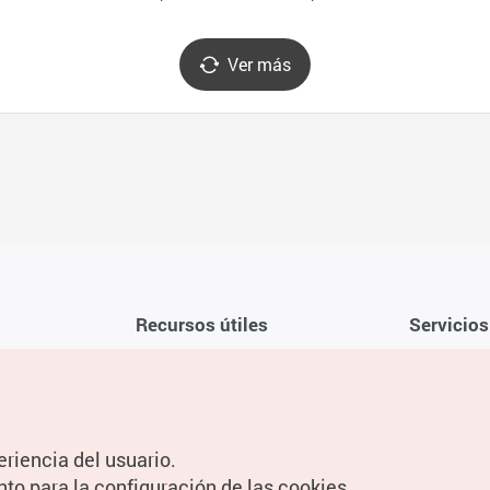
해녀촌(연화리횟촌))
Ver más
Recursos útiles
Servicios
Aplicación móvil de la KTO
Términos y c
Teléfono de asistencia al viajero en
Preguntas f
Corea 1330
Política de 
eriencia del usuario.
Guías digitales
Configuraci
nto para la configuración de las cookies.