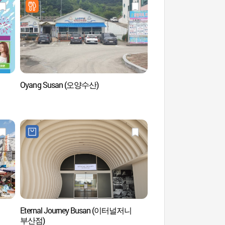
Oyang Susan (오양수산)
Playa Ilgwang (
Eternal Journey Busan (이터널저니
Lotte World Advent
부산점)
어드벤처 부산)