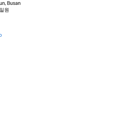
gun, Busan
 일원
o