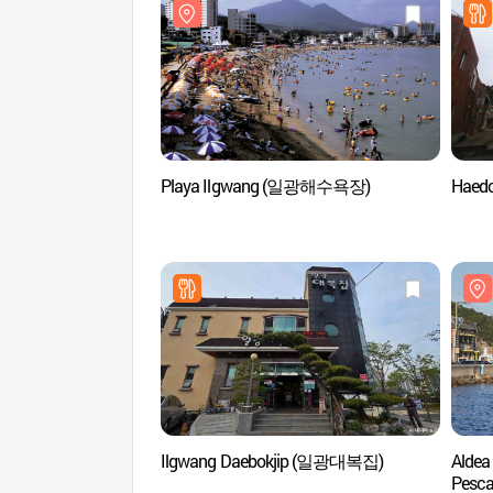
Playa Ilgwang (일광해수욕장)
Haed
Ilgwang Daebokjip (일광대복집)
Aldea
Pesca