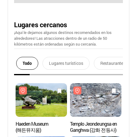
Lugares cercanos
¡Aquí le dejamos algunos destinos recomendados en los
alrededores! Las atracciones dentro de un radio de 50
kilómetros están ordenadas según su cercanía.
Todo
Lugares turísticos
Restaurantes
Haeden Museum
Templo Jeondeungsa en
Haed
(해든뮤지움)
Ganghwa (강화 전등사)
(해든