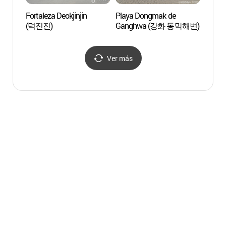
Fortaleza Deokjinjin
Playa Dongmak de
Fortal
(덕진진)
Ganghwa (강화 동막해변)
(덕진
Ver más