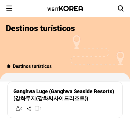
Destinos turísticos
Destinos turísticos
Ganghwa Luge (Ganghwa Seaside Resorts)
(강화루지(강화씨사이드리조트))
0
1