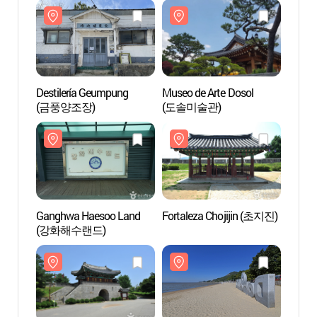
Destilería Geumpung
Museo de Arte Dosol
Desti
(금풍양조장)
(도솔미술관)
(금풍
Ganghwa Haesoo Land
Fortaleza Chojijin (초지진)
Gangh
(강화해수랜드)
(강화