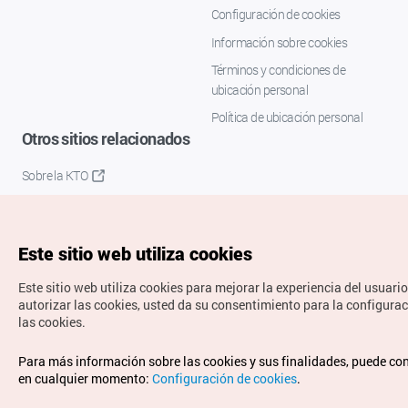
Configuración de cookies
Información sobre cookies
Términos y condiciones de
ubicación personal
Política de ubicación personal
Otros sitios relacionados
Sobre la KTO
K-Mice
Este sitio web utiliza cookies
Este sitio web utiliza cookies para mejorar la experiencia del usuario
autorizar las cookies, usted da su consentimiento para la configura
las cookies.
Copyrights © Organización de Turismo de Corea. Todos los
Para más información sobre las cookies y sus finalidades, puede co
derechos reservados.
en cualquier momento:
Configuración de cookies
.
Para informes de errores y cuestiones relacionadas con el