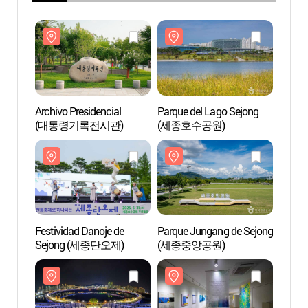
Archivo Presidencial
Parque del Lago Sejong
Archiv
(대통령기록전시관)
(세종호수공원)
(대통
Festividad Danoje de
Parque Jungang de Sejong
Parqu
Sejong (세종단오제)
(세종중앙공원)
(세종