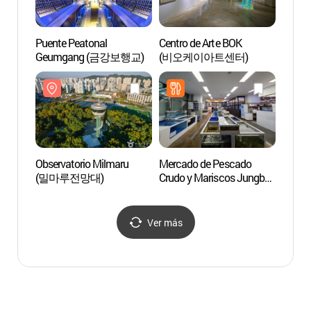
Puente Peatonal
Centro de Arte BOK
Centro
Geumgang (금강보행교)
(비오케이아트센터)
(비오
Observatorio Milmaru
Mercado de Pescado
Acade
(밀마루전망대)
Crudo y Mariscos Jungbu
Haph
(중부회수산시장)
Ver más