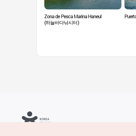
Zona de Pesca Marina Haneul
Puert
(하늘바다낚시터)
Copyrights © Organización de Turismo de Corea. Todos los