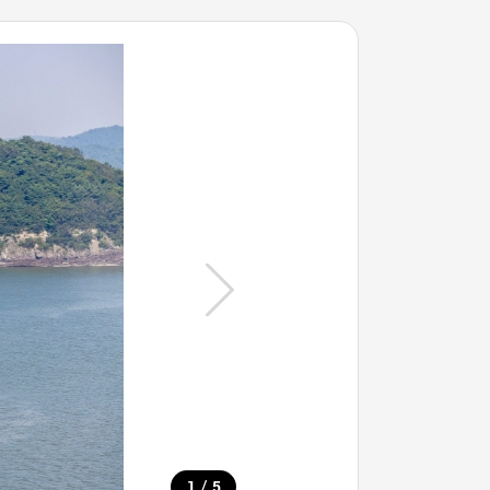
/
1
5