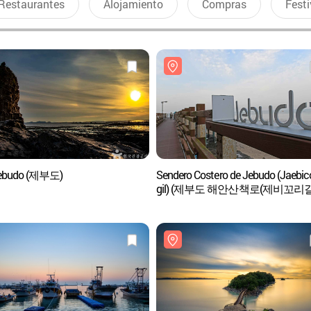
Restaurantes
Alojamiento
Compras
Festi
Jebudo (제부도)
Sendero Costero de Jebudo (Jaebico
gil) (제부도 해안산책로(제비꼬리길