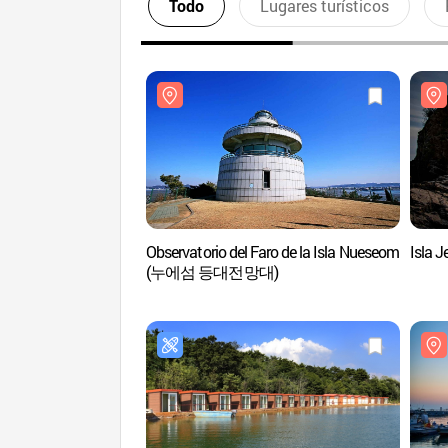
Todo
Lugares turísticos
Observatorio del Faro de la Isla Nueseom
Isla 
(누에섬 등대전망대)