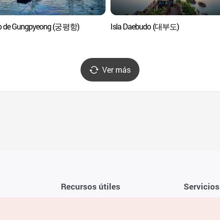
o de Gungpyeong (궁평항)
Isla Daebudo (대부도)
Ver más
Recursos útiles
Servicios
Aplicación móvil de la KTO
Términos y c