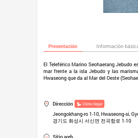
Presentación
Información básic
El Teleférico Marino Seohaerang Jebudo es e
mar frente a la isla Jebudo y las marism
Hwaseong que da al Mar del Oeste (Seohae
Dirección
Cómo llegar
Jeongokhang-ro 1-10, Hwaseong-si, Gy
경기도 화성시 서신면 전곡항로 1-10
Sitio web