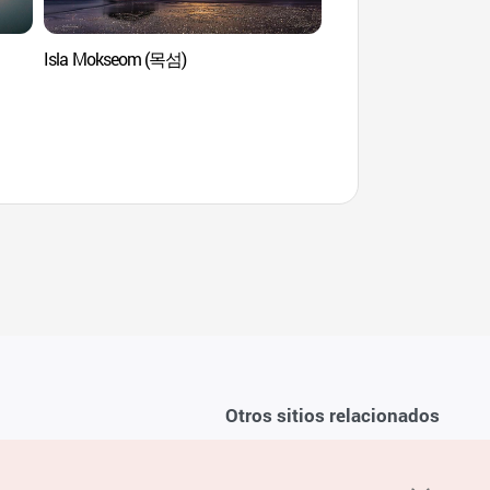
Isla Mokseom (목섬)
Puerto de Gungpye
Otros sitios relacionados
Sobre la KTO
ondiciones del servicio