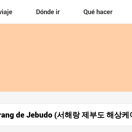
viaje
Dónde ir
Qué hacer
ohaerang de Jebudo (서해랑 제부도 해