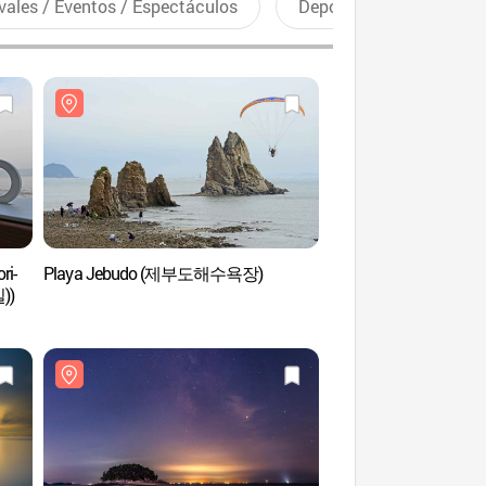
vales / Eventos / Espectáculos
Deportes recreativos
ri-
Playa Jebudo (제부도해수욕장)
Observatorio del Faro
))
(누에섬 등대전망대)