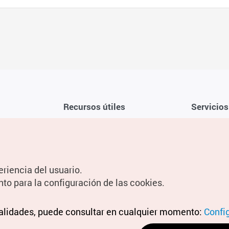
Recursos útiles
Servicios
Aplicación móvil de la KTO
Términos y c
Teléfono de asistencia al viajero en
Preguntas f
Corea 1330
Política de 
eriencia del usuario.
Guías digitales
Configuraci
nto para la configuración de las cookies.
Información
nalidades, puede consultar en cualquier momento:
Términos y 
Confi
personal