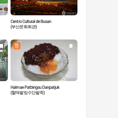
Centro Cultural de Busan
Cementerio Conmemor
(부산문화회관)
Naciones Unidas en 
(재한유엔기념공원)
Halmae Patbingsu Danpatjuk
Domoheon (도모헌)
(할매팥빙수단팥죽)