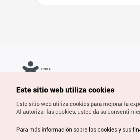
Copyrights © Organización de Turismo de Corea. Todos los
Este sitio web utiliza cookies
derechos reservados.
Para informes de errores y cuestiones relacionadas con el sitio
web, dirija sus consultas al correo
electrónico oficial:
spanish@knto.or.kr
Este sitio web utiliza cookies para mejorar la exp
Al autorizar las cookies, usted da su consentimie
Para más información sobre las cookies y sus fi