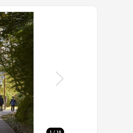
/
1
10