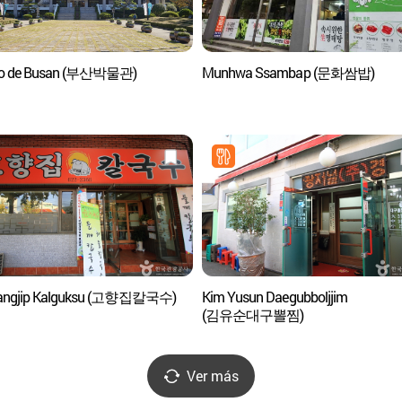
o de Busan (부산박물관)
Munhwa Ssambap (문화쌈밥)
angjip Kalguksu (고향집칼국수)
Kim Yusun Daegubboljjim
(김유순대구뽈찜)
Ver más