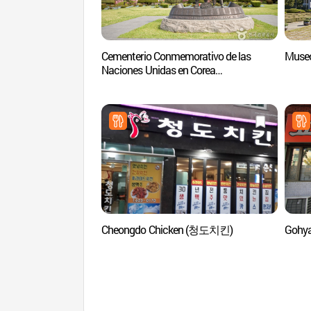
Cementerio Conmemorativo de las
Muse
Naciones Unidas en Corea
(재한유엔기념공원)
Cheongdo Chicken (청도치킨)
Gohy