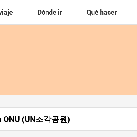
viaje
Dónde ir
Qué hacer
e la ONU (UN조각공원)