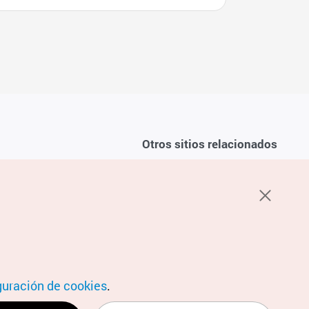
Otros sitios relacionados
Sobre la KTO
ondiciones del servicio
K-Mice
recuentes
privacidad
ón de cookies
 sobre cookies
condiciones de ubicación
guración de cookies
.