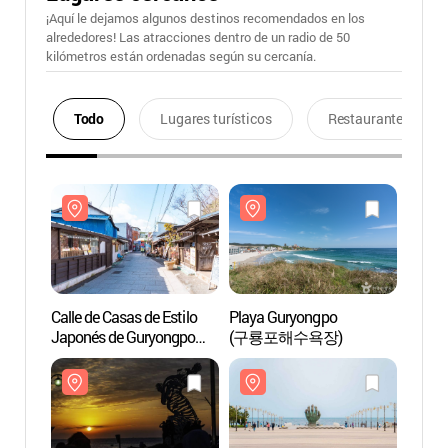
¡Aquí le dejamos algunos destinos recomendados en los
alrededores! Las atracciones dentro de un radio de 50
kilómetros están ordenadas según su cercanía.
Todo
Lugares turísticos
Restaurantes
Calle de Casas de Estilo
Playa Guryongpo
Calle 
Japonés de Guryongpo
(구룡포해수욕장)
Japon
(구룡포 일본인 가옥거리)
(구룡