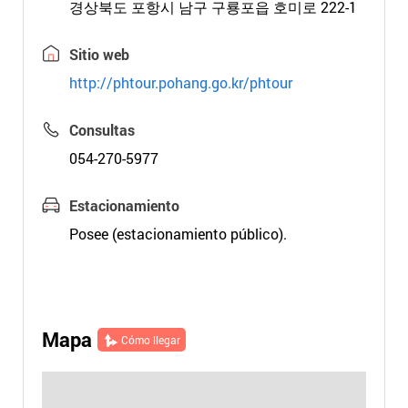
경상북도 포항시 남구 구룡포읍 호미로 222-1
Sitio web
http://phtour.pohang.go.kr/phtour
Consultas
054-270-5977
Estacionamiento
Posee (estacionamiento público).
Mapa
Cómo llegar