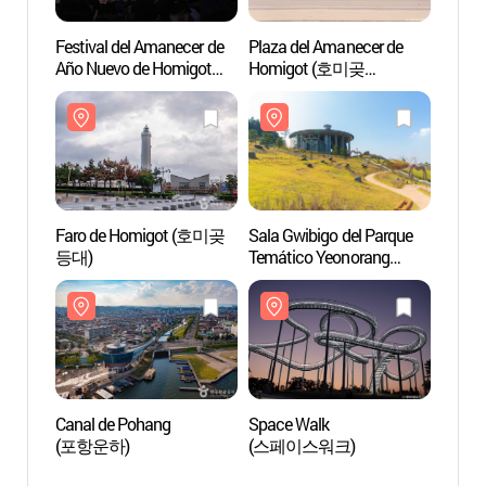
Festival del Amanecer de
Plaza del Amanecer de
Plaza 
Año Nuevo de Homigot
Homigot (호미곶
Homi
(호미곶한민족해맞이축
해맞이광장)
해맞이
전)
Faro de Homigot (호미곶
Sala Gwibigo del Parque
Sala G
등대)
Temático Yeonorang
Temát
Saewonyeo
Saew
(연오랑세오녀테마공원
(연
귀비고)
귀비고
Canal de Pohang
Space Walk
Space
(포항운하)
(스페이스워크)
(스페