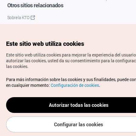
Otros sitios relacionados
Sobre la KTO
K-Mice
Este sitio web utiliza cookies
Este sitio web utiliza cookies para mejorar la experiencia del usuario
autorizar las cookies, usted da su consentimiento para la configura
las cookies.
Copyrights © Organización de Turismo de Corea. Todos los
Para más información sobre las cookies y sus finalidades, puede co
derechos reservados.
en cualquier momento:
Configuración de cookies
.
Para informes de errores y cuestiones relacionadas con el
sitio web, dirija sus consultas al correo
electrónico oficial:
spanish@knto.or.kr
Autorizar todas las cookies
Configurar las cookies