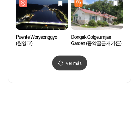
de Woryeong (안동
국가유산 야행 /
월영야행)
Puente Woryeonggyo
Dongak Golgeumjae
Reside
(월영교)
Garden (동악골금재가든)
Imche
(안동
Ver más