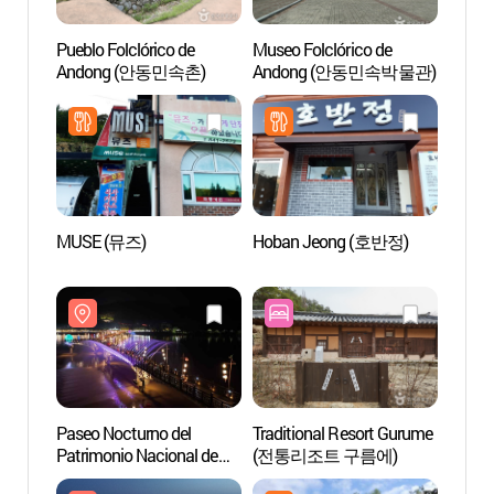
Pueblo Folclórico de
Museo Folclórico de
Pueblo
Andong (안동민속촌)
Andong (안동민속박물관)
Ando
MUSE (뮤즈)
Hoban Jeong (호반정)
Puent
(월영
Paseo Nocturno del
Traditional Resort Gurume
Ontre
Patrimonio Nacional de
(전통리조트 구름에)
(안동
Andong / Paseo Nocturno