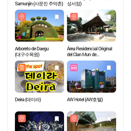
Samunjin (사문진 주막촌)
성서점)
Samu
Arboreto de Daegu
Área Residencial Original
Área R
(대구수목원)
del Clan Mun de
del Cl
Nampyeong
Namp
(남평문씨본리세거지)
(남평
Deira (데이라)
AW Hotel (AW호텔)
Centro
Daeg
(대구