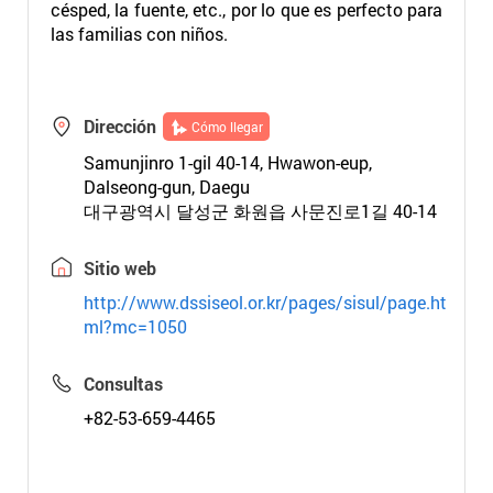
césped, la fuente, etc., por lo que es perfecto para
las familias con niños.
Dirección
Cómo llegar
Samunjinro 1-gil 40-14, Hwawon-eup,
Dalseong-gun, Daegu
대구광역시 달성군 화원읍 사문진로1길 40-14
Sitio web
http://www.dssiseol.or.kr/pages/sisul/page.ht
ml?mc=1050
Consultas
+82-53-659-4465