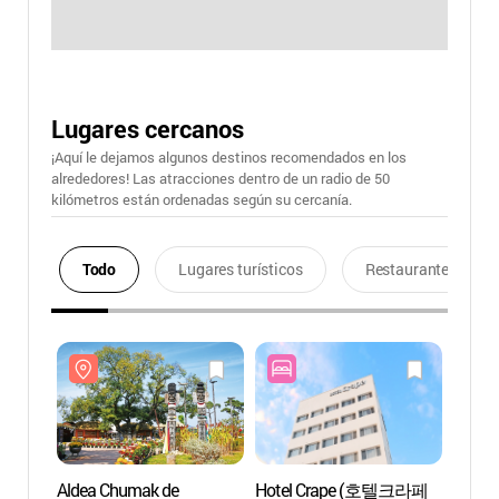
Lugares cercanos
¡Aquí le dejamos algunos destinos recomendados en los
alrededores! Las atracciones dentro de un radio de 50
kilómetros están ordenadas según su cercanía.
Todo
Lugares turísticos
Restaurantes
Aldea Chumak de
Hotel Crape (호텔크라페
Aldea