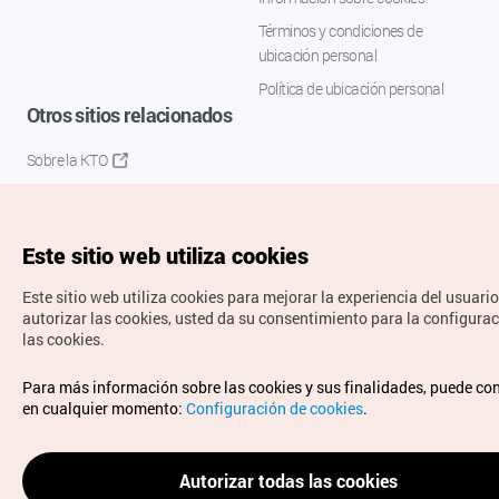
Términos y condiciones de
ubicación personal
Política de ubicación personal
Otros sitios relacionados
Sobre la KTO
K-Mice
Este sitio web utiliza cookies
Este sitio web utiliza cookies para mejorar la experiencia del usuario
autorizar las cookies, usted da su consentimiento para la configura
las cookies.
Copyrights © Organización de Turismo de Corea. Todos los
Para más información sobre las cookies y sus finalidades, puede co
derechos reservados.
en cualquier momento:
Configuración de cookies
.
Para informes de errores y cuestiones relacionadas con el
sitio web, dirija sus consultas al correo
electrónico oficial:
spanish@knto.or.kr
Autorizar todas las cookies