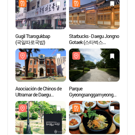
Gugil Ttarogukbap
Starbucks - Daegu Jongno
Asocia
(국일따로국밥)
Gotaek (스타벅스
Ultra
대구종로고택)
(대구
Asociación de Chinos de
Parque
Callej
Ultramar de Daegu
Gyeongsanggamyeong
Moder
(대구화교협회)
(경상감영공원)
근대골