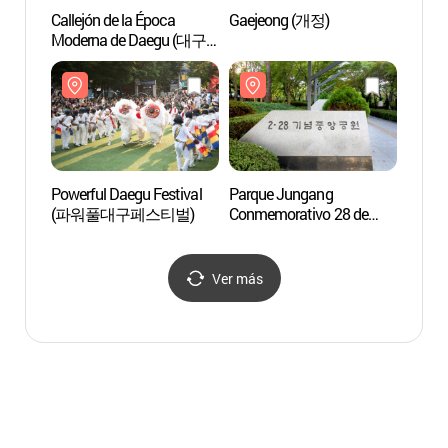
Callejón de la Época
Gaejeong (개정)
Museo 
Moderna de Daegu (대구
Moder
근대골목)
(대구
Powerful Daegu Festival
Parque Jungang
Iglesia
(파워풀대구페스티벌)
Conmemorativo 28 de
Daeg
Febrero
(2.28기념중앙공원)
Ver más