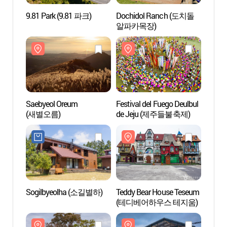
9.81 Park (9.81 파크)
Dochidol Ranch (도치돌
Dochi
알파카목장)
알파카
Saebyeol Oreum
Festival del Fuego Deulbul
Teddy
(새별오름)
de Jeju (제주들불축제)
(테디
Sogilbyeolha (소길별하)
Teddy Bear House Teseum
House
(테디베어하우스 테지움)
(하우