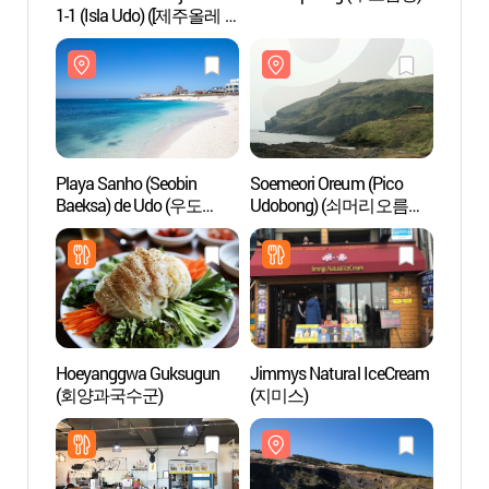
1-1 (Isla Udo) ([제주올레 1-
Baeks
1코스] 우도올레)
산호해
Playa Sanho (Seobin
Soemeori Oreum (Pico
Playa
Baeksa) de Udo (우도
Udobong) (쇠머리오름
(검멀
산호해변(서빈백사))
(우도봉))
Hoeyanggwa Guksugun
Jimmys Natural IceCream
Isla U
(회양과국수군)
(지미스)
Marít
(해양