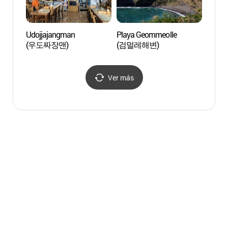
Udojjajangman
Playa Geommeolle
Playa
(우도짜장맨)
(검멀레해변)
(광치
Ver más