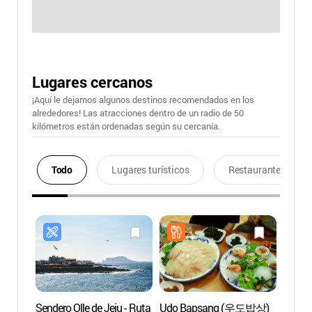
Lugares cercanos
¡Aquí le dejamos algunos destinos recomendados en los
alrededores! Las atracciones dentro de un radio de 50
kilómetros están ordenadas según su cercanía.
Todo
Lugares turísticos
Restaurantes
Sendero Olle de Jeju - Ruta
Udo Bapsang (우도밥상)
Playa