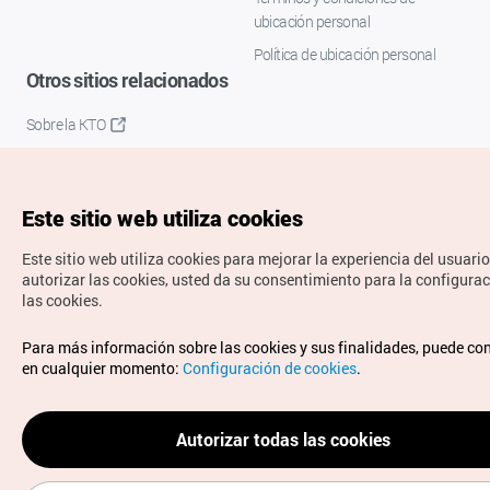
ubicación personal
Política de ubicación personal
Otros sitios relacionados
Sobre la KTO
K-Mice
Este sitio web utiliza cookies
Este sitio web utiliza cookies para mejorar la experiencia del usuario
autorizar las cookies, usted da su consentimiento para la configura
las cookies.
Copyrights © Organización de Turismo de Corea. Todos los
Para más información sobre las cookies y sus finalidades, puede co
derechos reservados.
en cualquier momento:
Configuración de cookies
.
Para informes de errores y cuestiones relacionadas con el
sitio web, dirija sus consultas al correo
electrónico oficial:
spanish@knto.or.kr
Autorizar todas las cookies