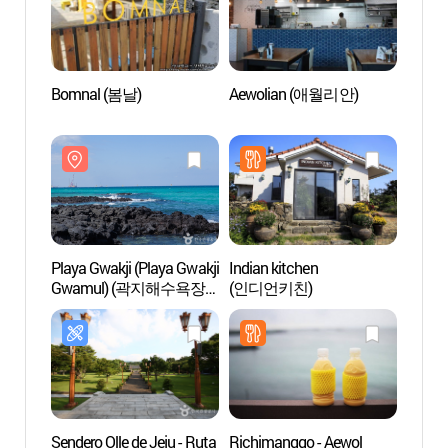
Bomnal (봄날)
Aewolian (애월리안)
Playa 
Gwa
(곽지
Playa Gwakji (Playa Gwakji
Indian kitchen
Puert
Gwamul) (곽지해수욕장
(인디언키친)
(구엄
(곽지과물해변))
Sendero Olle de Jeju - Ruta
Richimanggo - Aewol
Dochi