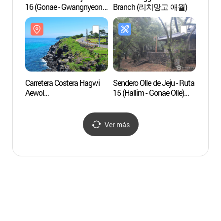
16 (Gonae - Gwangnyeong
Branch (리치망고 애월)
알파카
Olle) ([제주올레 16코스]
고내-광령 올레)
Carretera Costera Hagwi
Sendero Olle de Jeju - Ruta
Teddy
Aewol
15 (Hallim - Gonae Olle)
(테디
(하귀애월해안도로)
([제주올레 15코스] 한림-
고내 올레)
Ver más