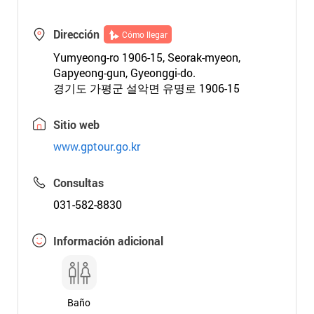
Dirección
Cómo llegar
Yumyeong-ro 1906-15, Seorak-myeon,
Gapyeong-gun, Gyeonggi-do.
경기도 가평군 설악면 유명로 1906-15
Sitio web
www.gptour.go.kr
Consultas
031-582-8830
Información adicional
Baño