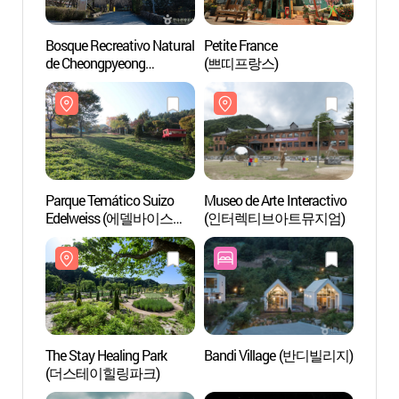
Bosque Recreativo Natural
Petite France
Bosque
de Cheongpyeong
(쁘띠프랑스)
de Ch
(청평자연휴양림)
(청평
Parque Temático Suizo
Museo de Arte Interactivo
Parqu
Edelweiss (에델바이스
(인터렉티브아트뮤지엄)
Edel
스위스 테마파크)
스위스
The Stay Healing Park
Bandi Village (반디빌리지)
The St
(더스테이힐링파크)
(더스