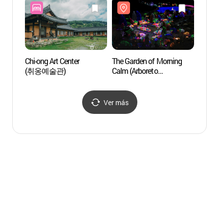
Chi-ong Art Center
The Garden of Morning
Isla 
(취옹예술관)
Calm (Arboreto
Achimgoyo)
(아침고요수목원)
Ver más