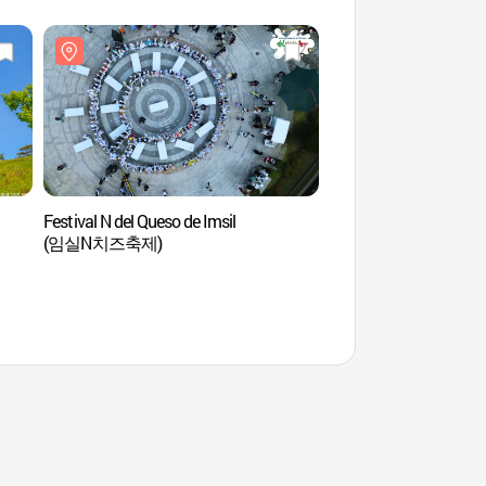
Festival N del Queso de Imsil
Fortaleza Wibongs
(임실N치즈축제)