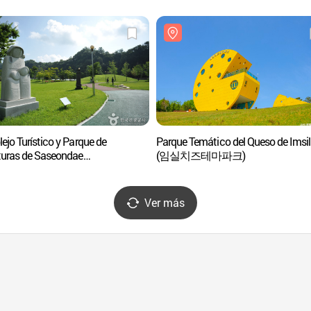
jo Turístico y Parque de
Parque Temático del Queso de Imsil
turas de Saseondae
(임실치즈테마파크)
선대관광지&조각공원)
Ver más