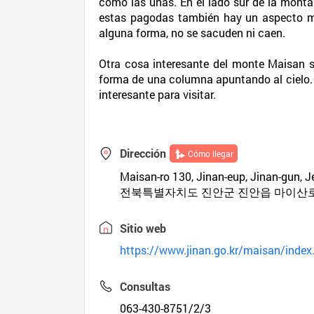
como las uñas. En el lado sur de la monta
estas pagodas también hay un aspecto mu
alguna forma, no se sacuden ni caen.
Otra cosa interesante del monte Maisan s
forma de una columna apuntando al cielo.
interesante para visitar.
Dirección
Cómo llegar
Maisan-ro 130, Jinan-eup, Jinan-gun, 
전북특별자치도 진안군 진안읍 마이산로 
Sitio web
https://www.jinan.go.kr/maisan/index.
Consultas
063-430-8751/2/3