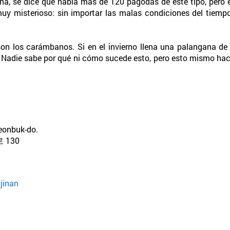
ña, se dice que había más de 120 pagodas de este tipo, pero e
y misterioso: sin importar las malas condiciones del tiempo
on los carámbanos. Si en el invierno llena una palangana de 
 Nadie sabe por qué ni cómo sucede esto, pero esto mismo h
Jeonbuk-do.
130
jinan