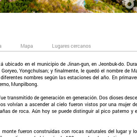
a
Mapa
Lugares cercanos
á ubicado en el municipio de Jinan-gun, en Jeonbuk-do. Duran
a Goryeo, Yongchulsan; y finalmente, le quedó el nombre de Ma
 diferentes nombres según las estaciones del año. En primave
erno, Munpilbong.
e transmitido de generación en generación. Dos dioses descendi
los volvían a ascender al cielo fueron vistos por una mujer de 
ñas de roca. Aún hoy se puede distinguir al pico paterno y e
monte fueron construidas con rocas naturales del lugar y los