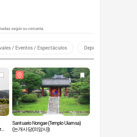
enadas según su cercanía.
vales / Eventos / Espectáculos
Deportes recreativos
Santuario Nongae (Templo Uiamsa)
Templo Tapsa del Mo
r
(논개사당(의암사))
(마이산 탑사)
)