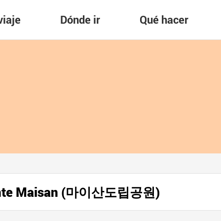
viaje
Dónde ir
Qué hacer
 Monte Maisan (마이산도립공원)