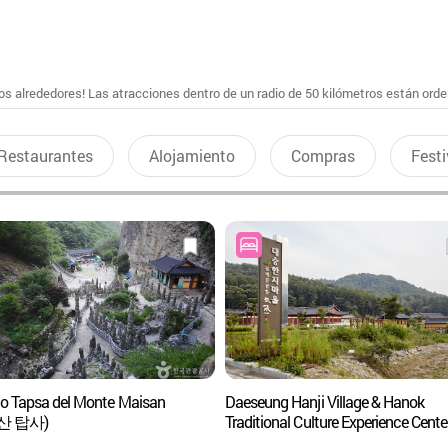
s alrededores! Las atracciones dentro de un radio de 50 kilómetros están ord
Restaurantes
Alojamiento
Compras
Festi
o Tapsa del Monte Maisan
Daeseung Hanji Village & Hanok
산 탑사)
Traditional Culture Experience Cente
(대승한지마을한옥전통문화체험관