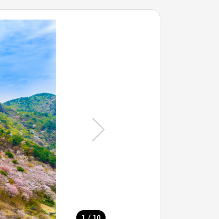
/
1
10