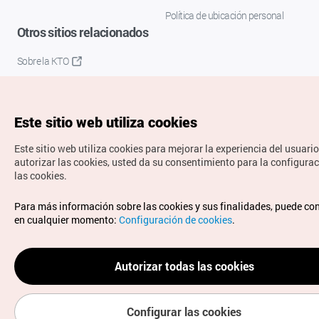
Política de ubicación personal
Otros sitios relacionados
Sobre la KTO
K-Mice
Este sitio web utiliza cookies
Este sitio web utiliza cookies para mejorar la experiencia del usuario
autorizar las cookies, usted da su consentimiento para la configura
las cookies.
Copyrights © Organización de Turismo de Corea. Todos los
Para más información sobre las cookies y sus finalidades, puede co
derechos reservados.
en cualquier momento:
Configuración de cookies
.
Para informes de errores y cuestiones relacionadas con el
sitio web, dirija sus consultas al correo
electrónico oficial:
spanish@knto.or.kr
Autorizar todas las cookies
Configurar las cookies