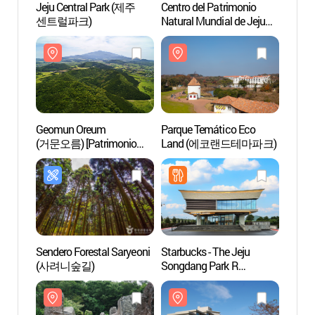
Jeju Central Park (제주
Centro del Patrimonio
Jeju C
센트럴파크)
Natural Mundial de Jeju
센트럴
(제주 세계자연유산센터)
Geomun Oreum
Parque Temático Eco
Geom
(거문오름) [Patrimonio
Land (에코랜드테마파크)
(거문오름
Natural de la Humanidad]
Natura
Sendero Forestal Saryeoni
Starbucks - The Jeju
Parque
(사려니숲길)
Songdang Park R
(제주
(스타벅스
더제주송당파크R)