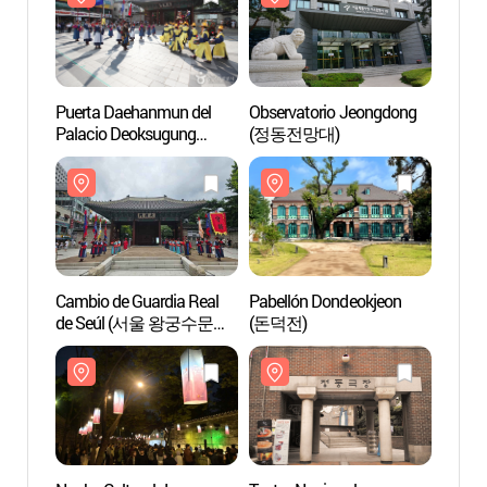
Puerta Daehanmun del
Observatorio Jeongdong
Puert
Palacio Deoksugung
(정동전망대)
Palac
(덕수궁 대한문)
(덕수
Cambio de Guardia Real
Pabellón Dondeokjeon
Pabel
de Seúl (서울 왕궁수문장
(돈덕전)
(돈덕
교대의식)