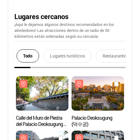
Lugares cercanos
¡Aquí le dejamos algunos destinos recomendados en los
alrededores! Las atracciones dentro de un radio de 50
kilómetros están ordenadas según su cercanía.
Todo
Lugares turísticos
Restaurantes
Calle del Muro de Piedra
Palacio Deoksugung
Calle 
del Palacio Deoksugung
(덕수궁)
del P
(덕수궁 돌담길)
(덕수