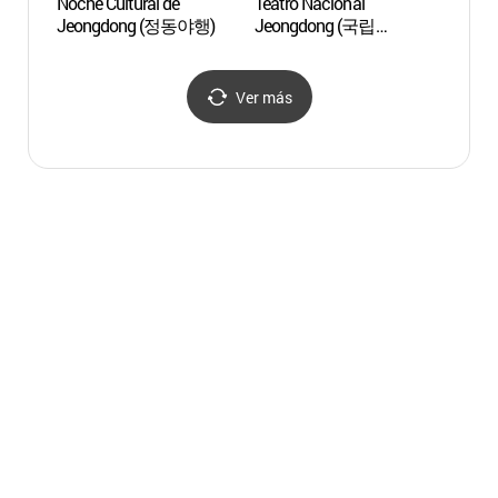
Noche Cultural de
Teatro Nacional
Museo 
Jeongdong (정동야행)
Jeongdong (국립
sede 
정동극장)
[Se
(서소
Ver más