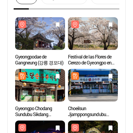
Gyeongpodae de
Festival de las Flores de
Gyeon
Gangneung (강릉 경포대)
Cerezo de Gyeongpo en
Gang
Gangneung (강릉
경포벚꽃축제)
Gyeongpo Chodang
Choeilsun
Hasla
Sundubu Sikdang
Jjamppongsundubu
Immer
(경포초당순두부식당)
(최일순짬뽕순두부)
(하슬
이머