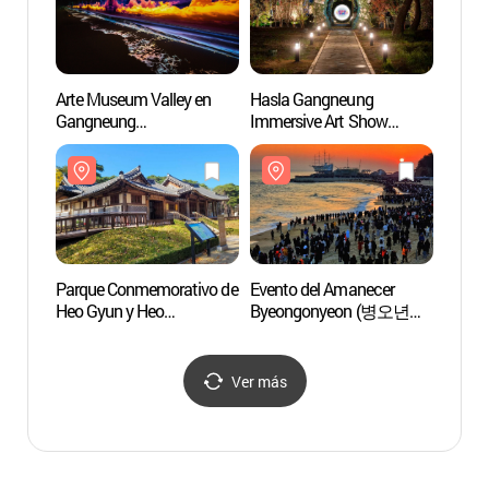
Arte Museum Valley en
Hasla Gangneung
Resid
Gangneung
Immersive Art Show
en Ga
(아르떼뮤지엄 강릉)
(하슬라강릉
선교장
이머시브아트쇼)
Parque Conmemorativo de
Evento del Amanecer
Playa 
Heo Gyun y Heo
Byeongonyeon (병오년
(사근
Nanseolheon (허균·
해맞이 행사)
(사근
허난설헌 기념공원)
Ver más