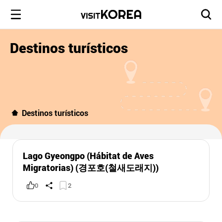
Destinos turísticos
Destinos turísticos
Lago Gyeongpo (Hábitat de Aves
Migratorias) (경포호(철새도래지))
0
2