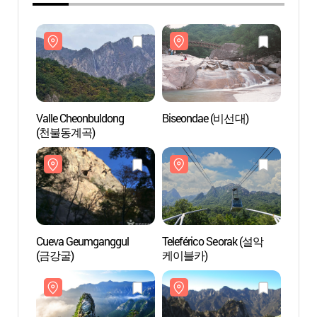
Valle Cheonbuldong
Biseondae (비선대)
Valle
(천불동계곡)
(천불
Cueva Geumganggul
Teleférico Seorak (설악
Cueva
(금강굴)
케이블카)
(금강