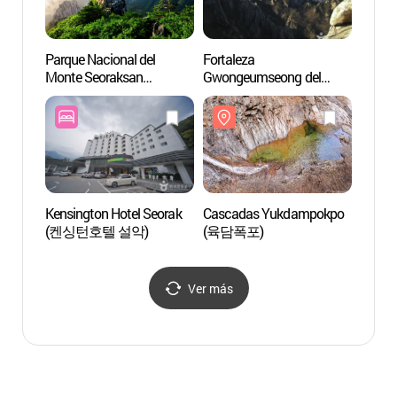
Parque Nacional del
Fortaleza
Parque
Monte Seoraksan
Gwongeumseong del
Monte
(Oeseorak)
Monte Seoraksan (설악산
(Oeseo
(설악산국립공원(외설악))
권금성)
(설악
Kensington Hotel Seorak
Cascadas Yukdampokpo
Casca
(켄싱턴호텔 설악)
(육담폭포)
(육담
Ver más