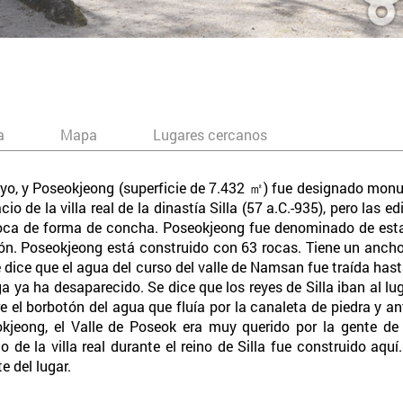
a
Mapa
Lugares cercanos
oyo, y Poseokjeong (superficie de 7.432 ㎡) fue designado monu
io de la villa real de la dinastía Silla (57 a.C.-935), pero las
roca de forma de concha. Poseokjeong fue denominado de esta
n. Poseokjeong está construido con 63 rocas. Tiene un anch
e dice que el agua del curso del valle de Namsan fue traída ha
ga ya ha desaparecido. Se dice que los reyes de Silla iban al 
 el borbotón del agua que fluía por la canaleta de piedra y an
jeong, el Valle de Poseok era muy querido por la gente de 
o de la villa real durante el reino de Silla fue construido aquí
e del lugar.