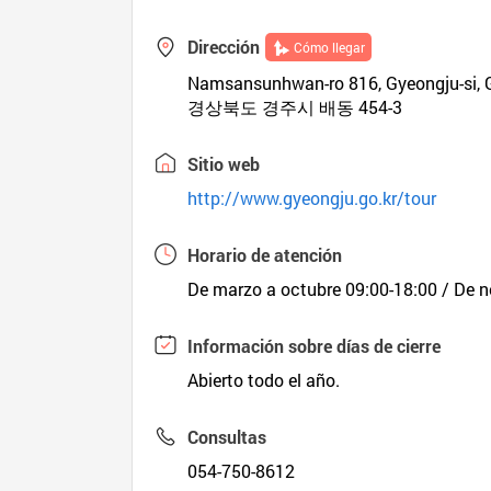
Dirección
Cómo llegar
Namsansunhwan-ro 816, Gyeongju-si,
경상북도 경주시 배동 454-3
Sitio web
http://www.gyeongju.go.kr/tour
Horario de atención
De marzo a octubre 09:00-18:00 / De n
Información sobre días de cierre
Abierto todo el año.
Consultas
054-750-8612