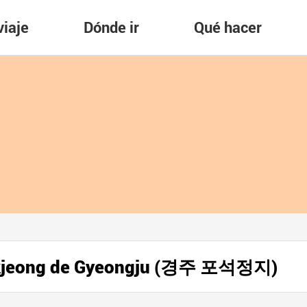
viaje
Dónde ir
Qué hacer
eokjeong de Gyeongju (경주 포석정지)