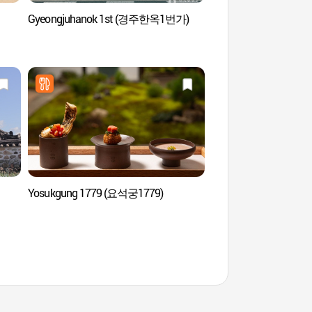
Gyeongjuhanok 1st (경주한옥1번가)
Tumbas Samneung de
Gyeongju (경주 배동
Yosukgung 1779 (요석궁1779)
Escuela Confuciana 
Hyanggyo (경주향교)