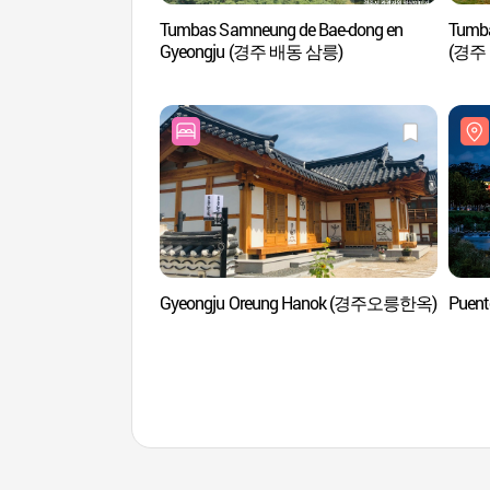
Tumbas Samneung de Bae-dong en
Tumba
Gyeongju (경주 배동 삼릉)
(경주
Gyeongju Oreung Hanok (경주오릉한옥)
Puen