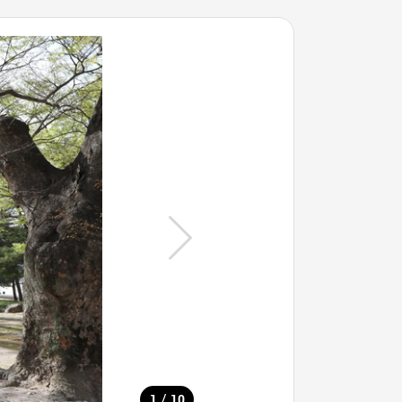
/
1
10