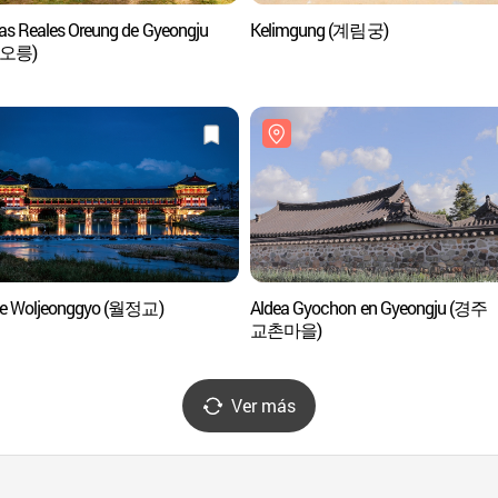
s Reales Oreung de Gyeongju
Kelimgung (계림궁)
 오릉)
te Woljeonggyo (월정교)
Aldea Gyochon en Gyeongju (경주
교촌마을)
Ver más