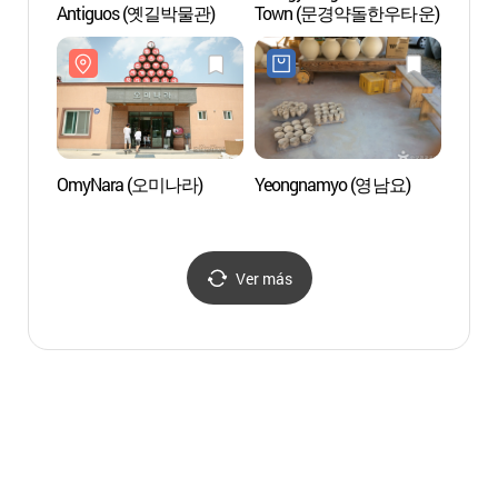
Antiguos (옛길박물관)
Town (문경약돌한우타운)
Cor
OmyNara (오미나라)
Yeongnamyo (영남요)
Forta
(고모
Ver más