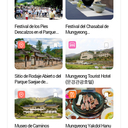
Festival de los Pies
Festival del Chasabal de
Sitio 
Descalzos en el Parque
Mungyeong
Parque
Saejae de Mungyeong
(문경찻사발축제)
Mung
(오감만족
오픈세
문경새재맨발페스티벌)
Sitio de Rodaje Abierto del
Mungyeong Tourist Hotel
OmyN
Parque Saejae de
(문경관광호텔)
Mungyeong (문경새재
오픈세트장)
Museo de Caminos
Mungyeong Yakdol Hanu
Museo 