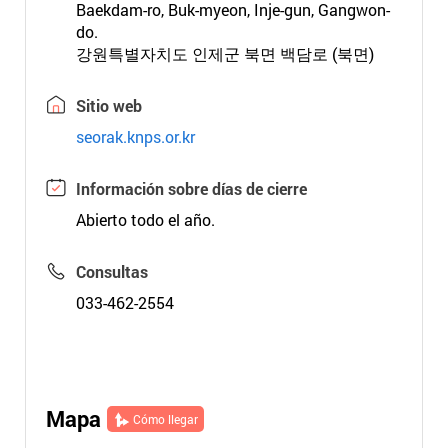
Baekdam-ro, Buk-myeon, Inje-gun, Gangwon-
do.
강원특별자치도 인제군 북면 백담로 (북면)
Sitio web
seorak.knps.or.kr
Información sobre días de cierre
Abierto todo el año.
Consultas
033-462-2554
Mapa
Cómo llegar