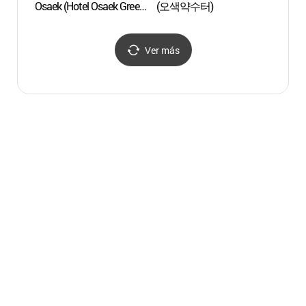
Osaek (Hotel Osaek Green
(오색약수터)
Osaek 
Yard) (오색탄산온천)
Yard
Ver más