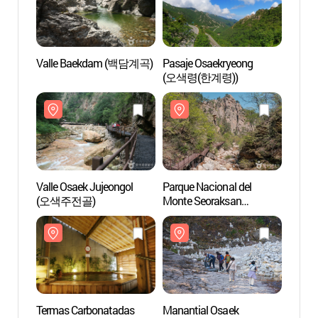
Valle Baekdam (백담계곡)
Pasaje Osaekryeong
Vall
(오색령(한계령))
Valle Osaek Jujeongol
Parque Nacional del
Valle 
(오색주전골)
Monte Seoraksan
(오색
(Namseorak)
(설악산국립공원(남설악))
Termas Carbonatadas
Manantial Osaek
Terma