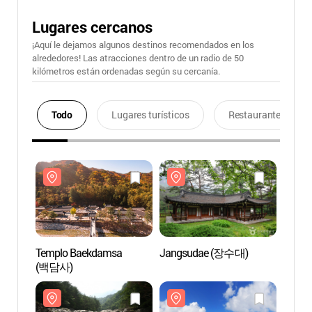
Lugares cercanos
¡Aquí le dejamos algunos destinos recomendados en los
alrededores! Las atracciones dentro de un radio de 50
kilómetros están ordenadas según su cercanía.
Todo
Lugares turísticos
Restaurantes
Templo Baekdamsa
Jangsudae (장수대)
Templ
(백담사)
(백담