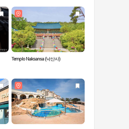
Templo Naksansa (낙산사)
Playa Naksan (낙