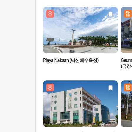
Playa Naksan (낙산해수욕장)
Geumg
(금강