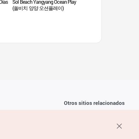
Días
Sol Beach Yangyang Ocean Play
Sol Beach Yangyang 
(쏠비치 양양 오션플레이)
(쏠비치 양양 오션플
Otros sitios relacionados
Sobre la KTO
ondiciones del servicio
K-Mice
recuentes
privacidad