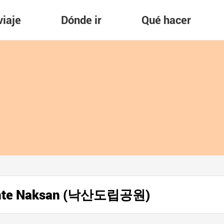
viaje
Dónde ir
Qué hacer
 Monte Naksan (낙산도립공원)