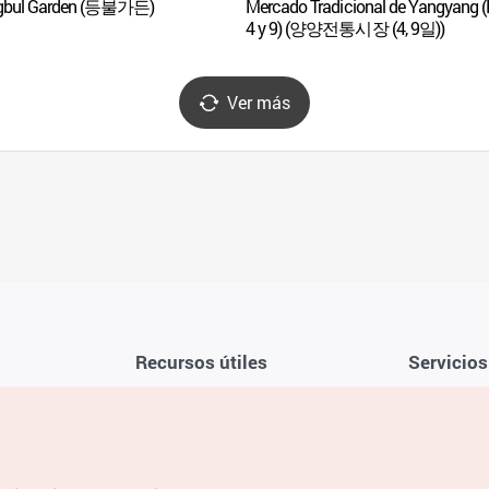
gbul Garden (등불가든)
Mercado Tradicional de Yangyang (
4 y 9) (양양전통시장 (4, 9일))
Ver más
Recursos útiles
Servicios
Aplicación móvil de la KTO
Términos y c
Teléfono de asistencia al viajero en
Preguntas f
Corea 1330
Política de 