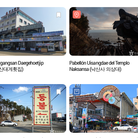
angsan Daegehoetjip
Pabellón Uisangdae del Templo
산대게횟집)
Naksansa (낙산사 의상대)