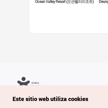
Ocean Valley Resort (오션벨리리조트)
Deun
Copyrights © Organización de Turismo de Corea. Todos los
Este sitio web utiliza cookies
derechos reservados.
Para informes de errores y cuestiones relacionadas con el sitio
web, dirija sus consultas al correo
electrónico oficial: