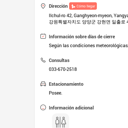
Dirección
Cómo llegar
Ilchul-ro 42, Ganghyeon-myeon, Yang
강원특별자치도 양양군 강현면 일출로 
Información sobre días de cierre
Según las condiciones meteorológicas, 
Consultas
033-670-2518
Estacionamiento
Posee.
Información adicional