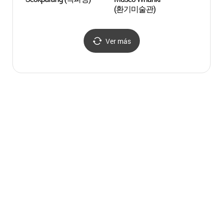
(환기미술관)
(길상사
Ver más