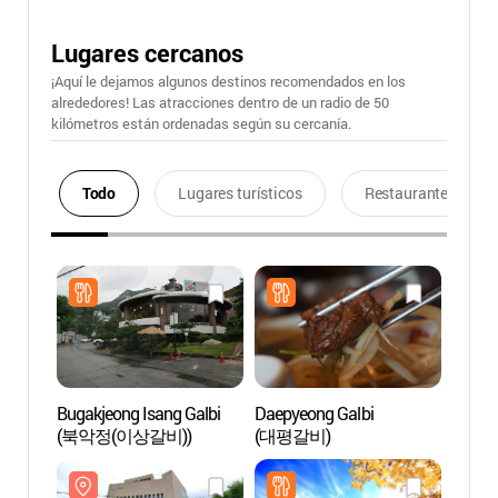
Lugares cercanos
¡Aquí le dejamos algunos destinos recomendados en los
alrededores! Las atracciones dentro de un radio de 50
kilómetros están ordenadas según su cercanía.
Todo
Lugares turísticos
Restaurantes
Bugakjeong Isang Galbi
Daepyeong Galbi
Centro
(북악정(이상갈비))
(대평갈비)
DOAM 
Gall
도암홀