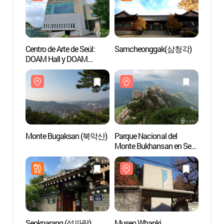
Centro de Arte de Seúl:
Samcheonggak(삼청각)
Parque
DOAM Hall y DOAM
Monte
Gallery (서울아트센터
(북한
도암홀·도암갤러리)
Monte Bugaksan (북악산)
Parque Nacional del
Museo
Monte Bukhansan en Seúl
Cor
(북한산국립공원(서울))
Seokparang (석파랑)
Museo Whanki
Templo