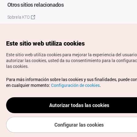
Otros sitios relacionados
Sobre la KTO
K-Mice
Este sitio web utiliza cookies
Este sitio web utiliza cookies para mejorar la experiencia del usuario
autorizar las cookies, usted da su consentimiento para la configura
las cookies.
Copyrights © Organización de Turismo de Corea. Todos los
Para más información sobre las cookies y sus finalidades, puede co
derechos reservados.
en cualquier momento:
Configuración de cookies
.
Para informes de errores y cuestiones relacionadas con el
sitio web, dirija sus consultas al correo
electrónico oficial:
spanish@knto.or.kr
Autorizar todas las cookies
Configurar las cookies