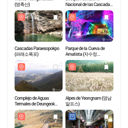
(영축산)
Nacional de las Cascadas
(영축
del Monte Sinbulsan (국립
신불산폭포자연휴양림)
Cascadas Paraesopokpo
Parque de la Cueva de
Casca
(파래소폭포)
Amatista (자수정
(파래
동굴나라)
Complejo de Aguas
Alpes de Yeongnam (영남
Compl
Termales de Deungeok
알프스)
Terma
(등억온천단지)
(등억