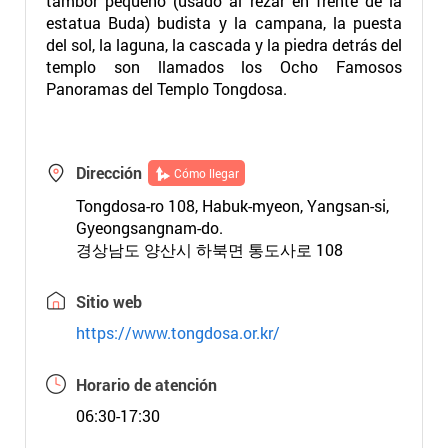
tambor pequeño (usado al rezar en frente de la
estatua Buda) budista y la campana, la puesta
del sol, la laguna, la cascada y la piedra detrás del
templo son llamados los Ocho Famosos
Panoramas del Templo Tongdosa.
Dirección
Cómo llegar
Tongdosa-ro 108, Habuk-myeon, Yangsan-si,
Gyeongsangnam-do.
경상남도 양산시 하북면 통도사로 108
Sitio web
https://www.tongdosa.or.kr/
Horario de atención
06:30-17:30