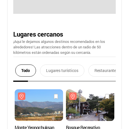
Lugares cercanos
¡Aquí le dejamos algunos destinos recomendados en los
alrededores! Las atracciones dentro de un radio de 50
kilómetros están ordenadas según su cercanía.
Todo
Lugares turísticos
Restaurantes
Monte Yeongchuksan
Bosque Recreativo
Monte