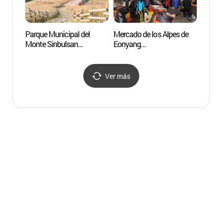
Parque Municipal del
Mercado de los Alpes de
Parque
Monte Sinbulsan
Eonyang
Monte
(신불산군립공원)
(언양알프스시장)
(신불
Ver más