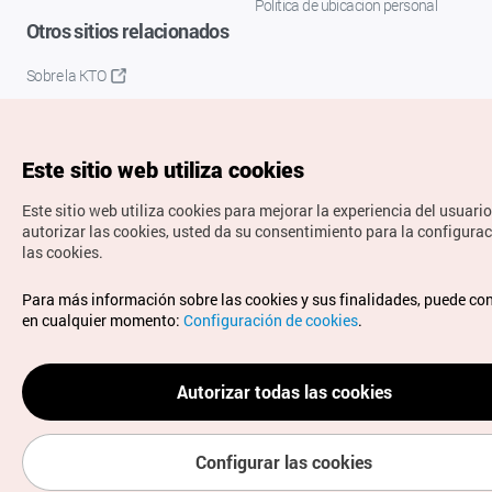
Política de ubicación personal
Otros sitios relacionados
Sobre la KTO
K-Mice
Este sitio web utiliza cookies
Este sitio web utiliza cookies para mejorar la experiencia del usuario
autorizar las cookies, usted da su consentimiento para la configura
las cookies.
Copyrights © Organización de Turismo de Corea. Todos los
Para más información sobre las cookies y sus finalidades, puede co
derechos reservados.
en cualquier momento:
Configuración de cookies
.
Para informes de errores y cuestiones relacionadas con el
sitio web, dirija sus consultas al correo
electrónico oficial:
spanish@knto.or.kr
Autorizar todas las cookies
Configurar las cookies