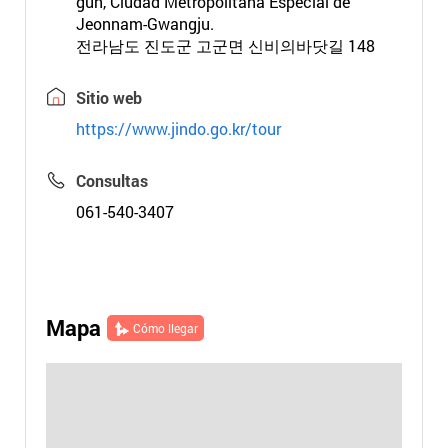
gun, Ciudad Metropolitana Especial de
Jeonnam-Gwangju.
전라남도 진도군 고군면 신비의바닷길 148
Sitio web
https://www.jindo.go.kr/tour
Consultas
061-540-3407
Mapa
Cómo llegar