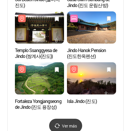
진도)
Jindo (진도 운림산방)
Jind
Templo Ssanggyesa de
Jindo Hanok Pension
Forta
Jindo (쌍계사(진도))
(진도한옥펜션)
de J
Fortaleza Yongjangseong
Isla Jindo (진도)
Museo
de Jindo (진도 용장성)
(장전
Ver más