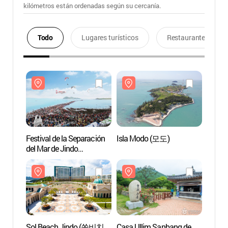
kilómetros están ordenadas según su cercanía.
Todo
Lugares turísticos
Restaurantes
Festival de la Separación
Isla Modo (모도)
Isla 
del Mar de Jindo
(진도신비의바닷길 축제)
Sol Beach Jindo (쏠비치
Casa Ullim Sanbang de
Casa 