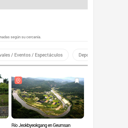
enadas según su cercanía.
vales / Eventos / Espectáculos
Deportes recreativos
Río Jeokbyeokgang en Geumsan
Tumbas Chilbaekuic