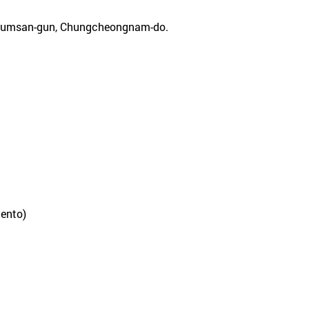
eumsan-gun, Chungcheongnam-do.
iento)