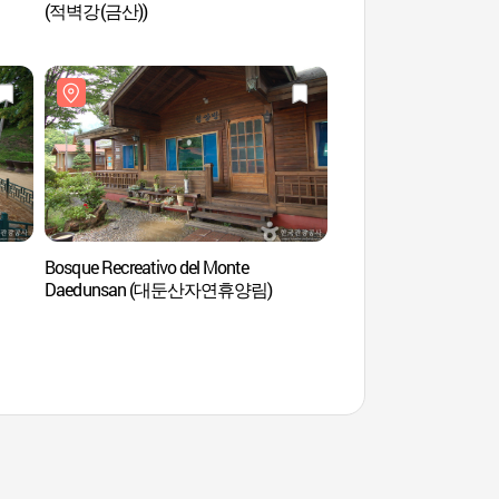
(적벽강(금산))
(금산 칠백의총)
Bosque Recreativo del Monte
Bosque Recreativo N
Daedunsan (대둔산자연휴양림)
(남이자연휴양림)