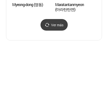
Myeong-dong (명동)
Maratantanmyeon
Catedr
(마라탄탄면)
Myeon
(서울
Ver más