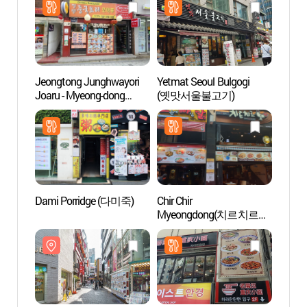
(명동월드점))
Jeongtong Junghwayori
Yetmat Seoul Bulgogi
Teatr
Joaru - Myeong-dong
(옛맛서울불고기)
Myeon
Branch
(명동
(정통중화요리조아루
명동)
Dami Porridge (다미죽)
Chir Chir
Teatr
Myeongdong(치르치르
(명동
명동)