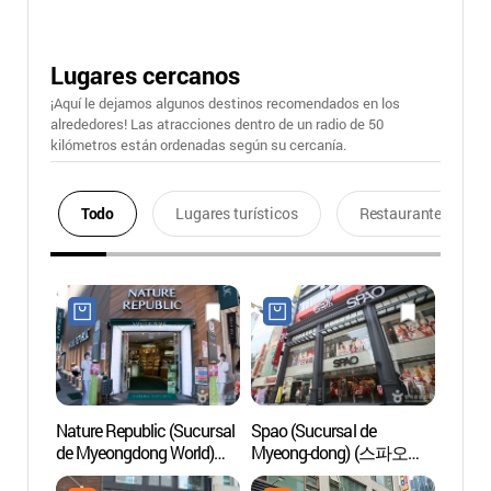
Lugares cercanos
¡Aquí le dejamos algunos destinos recomendados en los
alrededores! Las atracciones dentro de un radio de 50
kilómetros están ordenadas según su cercanía.
Todo
Lugares turísticos
Restaurantes
Nature Republic (Sucursal
Spao (Sucursal de
Myeon
de Myeongdong World)
Myeong-dong) (스파오
(네이처리퍼블릭
(명동점))