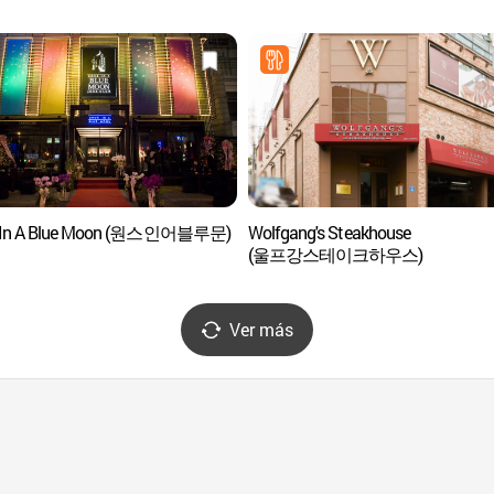
 In A Blue Moon (원스인어블루문)
Wolfgang's Steakhouse
(울프강스테이크하우스)
Ver más