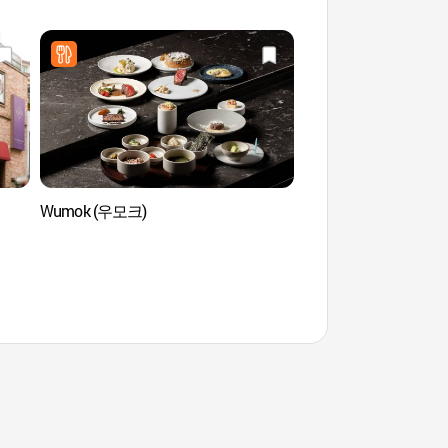
Wumok (우모크)
Galería Park Ryu 