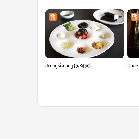
Jeongsikdang (정식당)
Once