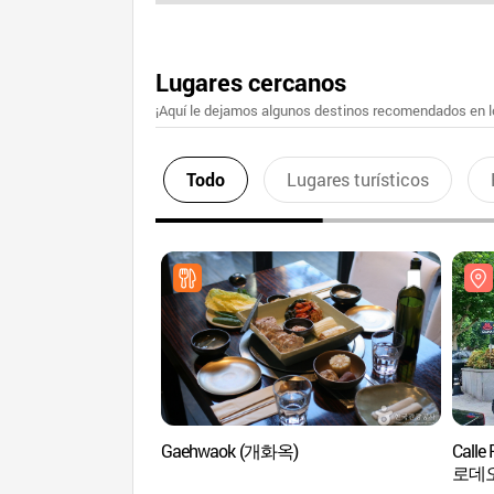
Lugares cercanos
¡Aquí le dejamos algunos destinos recomendados en lo
Todo
Lugares turísticos
Gaehwaok (개화옥)
Calle
로데