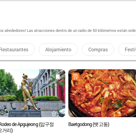
s alrededores! Las atracciones dentro de un radio de 50 kilómetros están ord
Restaurantes
Alojamiento
Compras
Festi
 Rodeo de Apgujeong (압구정
Baetgodong (뱃고동)
오거리)