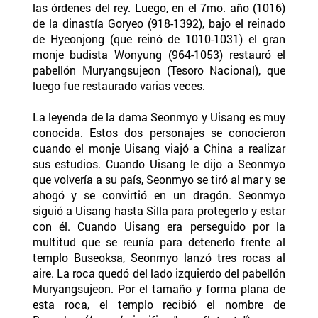
las órdenes del rey. Luego, en el 7mo. año (1016)
de la dinastía Goryeo (918-1392), bajo el reinado
de Hyeonjong (que reinó de 1010-1031) el gran
monje budista Wonyung (964-1053) restauró el
pabellón Muryangsujeon (Tesoro Nacional), que
luego fue restaurado varias veces.
La leyenda de la dama Seonmyo y Uisang es muy
conocida. Estos dos personajes se conocieron
cuando el monje Uisang viajó a China a realizar
sus estudios. Cuando Uisang le dijo a Seonmyo
que volvería a su país, Seonmyo se tiró al mar y se
ahogó y se convirtió en un dragón. Seonmyo
siguió a Uisang hasta Silla para protegerlo y estar
con él. Cuando Uisang era perseguido por la
multitud que se reunía para detenerlo frente al
templo Buseoksa, Seonmyo lanzó tres rocas al
aire. La roca quedó del lado izquierdo del pabellón
Muryangsujeon. Por el tamaño y forma plana de
esta roca, el templo recibió el nombre de