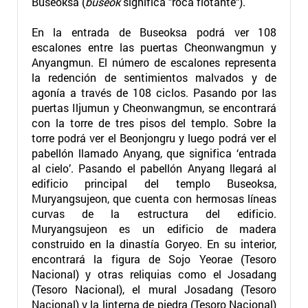
Buseoksa (
buseok
significa "roca flotante").
En la entrada de Buseoksa podrá ver 108
escalones entre las puertas Cheonwangmun y
Anyangmun. El número de escalones representa
la redención de sentimientos malvados y de
agonía a través de 108 ciclos. Pasando por las
puertas Iljumun y Cheonwangmun, se encontrará
con la torre de tres pisos del templo. Sobre la
torre podrá ver el Beonjongru y luego podrá ver el
pabellón llamado Anyang, que significa ‘entrada
al cielo’. Pasando el pabellón Anyang llegará al
edificio principal del templo Buseoksa,
Muryangsujeon, que cuenta con hermosas líneas
curvas de la estructura del edificio.
Muryangsujeon es un edificio de madera
construido en la dinastía Goryeo. En su interior,
encontrará la figura de Sojo Yeorae (Tesoro
Nacional) y otras reliquias como el Josadang
(Tesoro Nacional), el mural Josadang (Tesoro
Nacional) y la linterna de piedra (Tesoro Nacional)