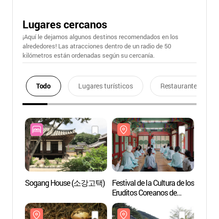
Lugares cercanos
¡Aquí le dejamos algunos destinos recomendados en los
alrededores! Las atracciones dentro de un radio de 50
kilómetros están ordenadas según su cercanía.
Todo
Lugares turísticos
Restaurantes
Sogang House (소강고택)
Festival de la Cultura de los
Aldea 
Eruditos Coreanos de
Seon
Yeongju (영주
한국선비문화축제)