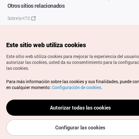
Otros sitios relacionados
Sobre la KTO
K-Mice
Este sitio web utiliza cookies
Este sitio web utiliza cookies para mejorar la experiencia del usuario
autorizar las cookies, usted da su consentimiento para la configura
las cookies.
Copyrights © Organización de Turismo de Corea. Todos los
Para más información sobre las cookies y sus finalidades, puede co
derechos reservados.
en cualquier momento:
Configuración de cookies
.
Para informes de errores y cuestiones relacionadas con el
sitio web, dirija sus consultas al correo
electrónico oficial:
spanish@knto.or.kr
Autorizar todas las cookies
Configurar las cookies