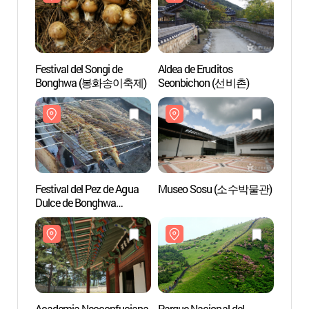
Festival del Songi de
Aldea de Eruditos
Acade
Bonghwa (봉화송이축제)
Seonbichon (선비촌)
Sosu
[Patri
Human
Festival del Pez de Agua
Museo Sosu (소수박물관)
Templ
Dulce de Bonghwa
Yeon
(봉화은어축제)
Academia Neoconfuciana
Parque Nacional del
Templ