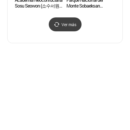
Sosu Seowon (소수서원)
Monte Sobaeksan
Dany
[Patrimonio Cultural de la
(Gyeongbuk)
Humanidad de la Unesco]
(소백산국립공원(경북))
Ver más