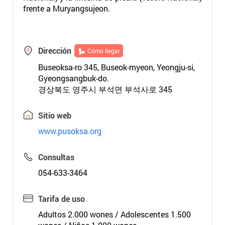
frente a Muryangsujeon.
Dirección
Cómo llegar
Buseoksa-ro 345, Buseok-myeon, Yeongju-si,
Gyeongsangbuk-do.
경상북도 영주시 부석면 부석사로 345
Sitio web
www.pusoksa.org
Consultas
054-633-3464
Tarifa de uso
Adultos 2.000 wones / Adolescentes 1.500