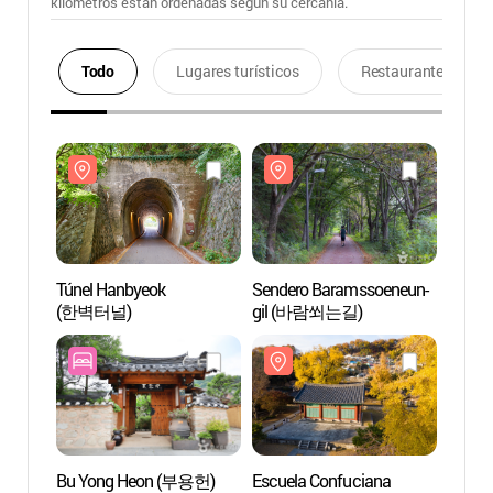
kilómetros están ordenadas según su cercanía.
Todo
Lugares turísticos
Restaurantes
Túnel Hanbyeok
Sendero Baramssoeneun-
Túnel
(한벽터널)
gil (바람쐬는길)
(한벽
Bu Yong Heon (부용헌)
Escuela Confuciana
Escue