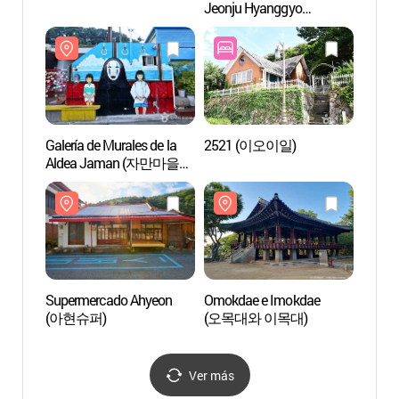
Jeonju Hyanggyo
Jeonj
(전주향교)
(전주
Galería de Murales de la
2521 (이오이일)
Super
Aldea Jaman (자만마을
(아현
벽화갤러리)
Supermercado Ahyeon
Omokdae e Imokdae
Santu
(아현슈퍼)
(오목대와 이목대)
Chimy
(치명
Ver más