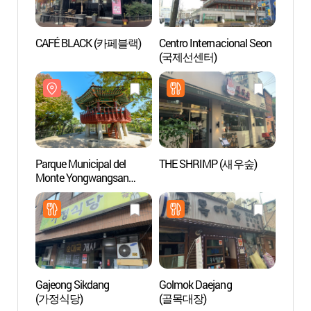
CAFÉ BLACK (카페블랙)
Centro Internacional Seon
Parque
(국제선센터)
Monte
(용왕
Parque Municipal del
THE SHRIMP (새우숲)
Aldea 
Monte Yongwangsan
(문래
(용왕산근린공원)
Gajeong Sikdang
Golmok Daejang
Parqu
(가정식당)
(골목대장)
(선유