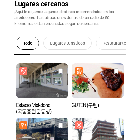
Lugares cercanos
¡Aquí le dejamos algunos destinos recomendados en los
alrededores! Las atracciones dentro de un radio de 50
kilómetros están ordenadas según su cercanía.
Todo
Lugares turísticos
Restaurantes
Estadio Mokdong
GUTEN (구텐)
Estad
(목동종합운동장)
(목동