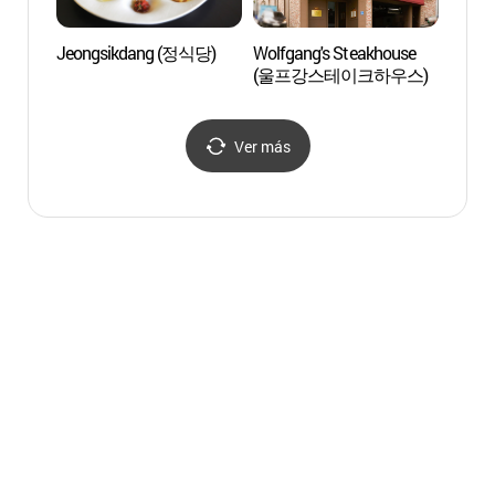
Jeongsikdang (정식당)
Wolfgang's Steakhouse
Río H
(울프강스테이크하우스)
Ver más