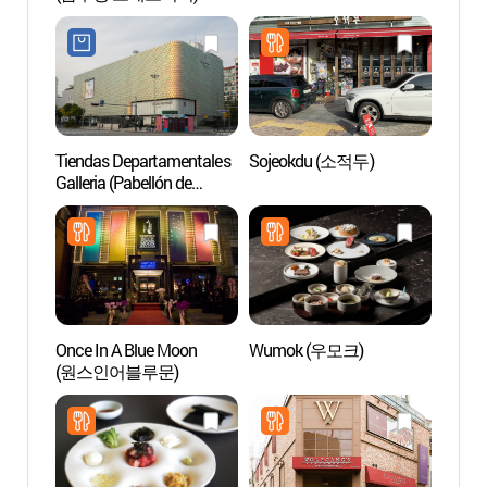
Tiendas Departamentales
Sojeokdu (소적두)
Pabell
Galleria (Pabellón de
Museo
Artículos de Lujo)
(호림
(갤러리아백화점 명품관)
Once In A Blue Moon
Wumok (우모크)
SJ Kun
(원스인어블루문)
(SJ