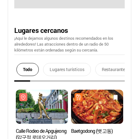
Lugares cercanos
¡Aquí le dejamos algunos destinos recomendados en los
alrededores! Las atracciones dentro de un radio de 50
kilómetros están ordenadas según su cercanía.
Todo
Lugares turísticos
Restaurantes
Calle Rodeo de Apgujeong
Baetgodong (뱃고동)
Calle
(압구정 로데오거리)
(압구