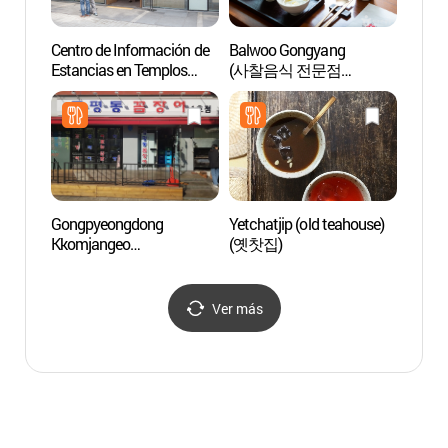
Centro de Información de
Balwoo Gongyang
Templ
Estancias en Templos
(사찰음식 전문점
(조계사
(템플스테이 홍보관)
발우공양)
Gongpyeongdong
Yetchatjip (old teahouse)
Galerí
Kkomjangeo
(옛찻집)
(경인
(공평동꼼장어)
Ver más