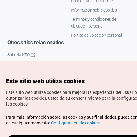
Configuración de cookies
Información sobre cookies
Términos y condiciones de
ubicación personal
Política de ubicación personal
Otros sitios relacionados
Sobre la KTO
K-Mice
Este sitio web utiliza cookies
Este sitio web utiliza cookies para mejorar la experiencia del usuario
autorizar las cookies, usted da su consentimiento para la configura
las cookies.
Copyrights © Organización de Turismo de Corea. Todos los
Para más información sobre las cookies y sus finalidades, puede co
derechos reservados.
en cualquier momento:
Configuración de cookies
.
Para informes de errores y cuestiones relacionadas con el
sitio web, dirija sus consultas al correo
electrónico oficial: