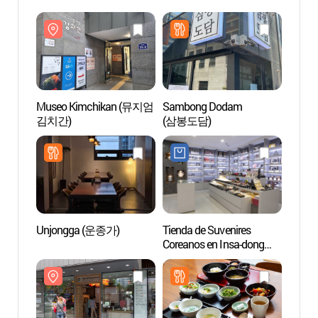
Museo Kimchikan (뮤지엄
Sambong Dodam
Muse
김치간)
(삼봉도담)
김치간
Unjongga (운종가)
Tienda de Suvenires
Ssamz
Coreanos en Insa-dong
(한국관광명품점(인사동))