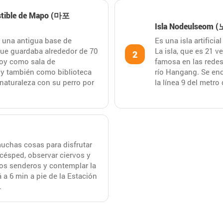
ustible de Mapo (마포
Isla Nodeulseom
Es una isla artific
za una antigua base de
La isla, que es 21 
que guardaba alrededor de 70
2
famosa en las redes 
 hoy como sala de
río Hangang. Se enc
, y también como biblioteca
la línea 9 del metro 
 naturaleza con su perro por
uchas cosas para disfrutar
 césped, observar ciervos y
los senderos y contemplar la
 a 6 min a pie de la Estación
.