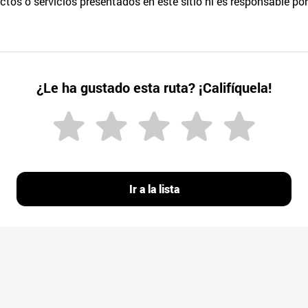
os o servicios presentados en este sitio ni es responsable por
¿Le ha gustado esta ruta? ¡Califíquela!
Ir a la lista