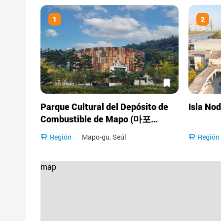
1
2
Parque Cultural del Depósito de
Isla N
Combustible de Mapo (마포
문화비축기지)
Región
Mapo-gu, Seúl
Región
map