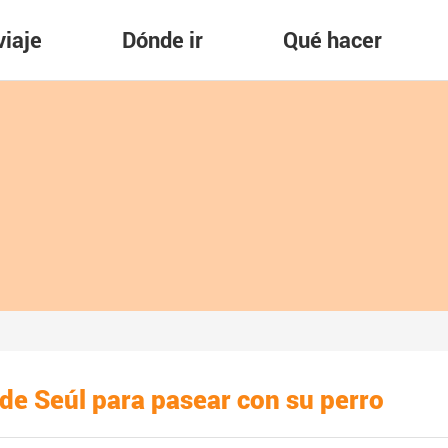
viaje
Dónde ir
Qué hacer
 de Seúl para pasear con su perro