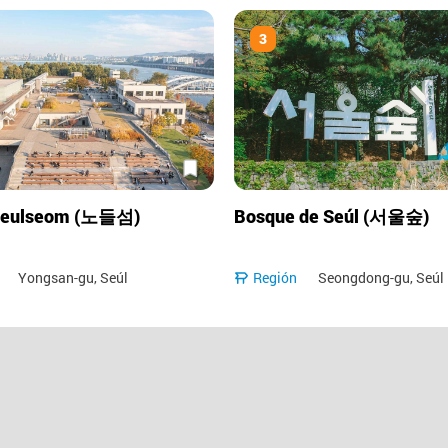
3
odeulseom (노들섬)
Bosque de Seúl (서울숲)
Yongsan-gu, Seúl
Región
Seongdong-gu, Seúl