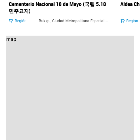
Cementerio Nacional 18 de Mayo (국립 5.18
Aldea 
민주묘지)
Región
Buk-gu, Ciudad Metropolitana Especial de Jeonnam-Gwangju
Región
map