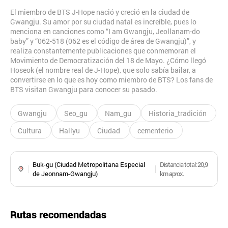
El miembro de BTS J-Hope nació y creció en la ciudad de
Gwangju. Su amor por su ciudad natal es increíble, pues lo
menciona en canciones como “I am Gwangju, Jeollanam-do
baby” y “062-518 (062 es el código de área de Gwangju)”, y
realiza constantemente publicaciones que conmemoran el
Movimiento de Democratización del 18 de Mayo. ¿Cómo llegó
Hoseok (el nombre real de J-Hope), que solo sabía bailar, a
convertirse en lo que es hoy como miembro de BTS? Los fans de
BTS visitan Gwangju para conocer su pasado.
Gwangju
Seo_gu
Nam_gu
Historia_tradición
Cultura
Hallyu
Ciudad
cementerio
Buk-gu (Ciudad Metropolitana Especial
Distancia total
: 20,9
de Jeonnam-Gwangju)
km aprox.
Rutas recomendadas