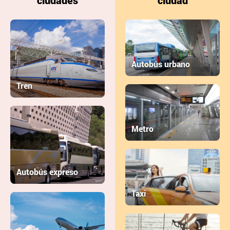
ciudades
ciudad
Autobús urbano
Tren
Metro
Autobús expreso
Taxi