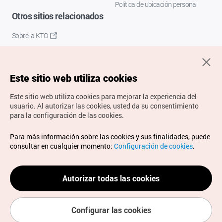
Política de ubicación personal
Otros sitios relacionados
Sobre la KTO
K-Mice
Este sitio web utiliza cookies
Este sitio web utiliza cookies para mejorar la experiencia del
usuario.
Al autorizar las cookies, usted da su consentimiento
para la configuración de las cookies.
Copyrights © Organización de Turismo de Corea. Todos los
Para más información sobre las cookies y sus finalidades, puede
derechos reservados.
consultar en cualquier momento:
Configuración de cookies
.
Para informes de errores y cuestiones relacionadas con el
sitio web, dirija sus consultas al correo
electrónico oficial:
spanish@knto.or.kr
Autorizar todas las cookies
Configurar las cookies