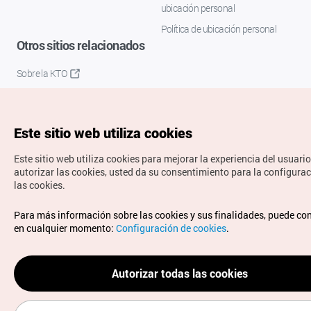
ubicación personal
Política de ubicación personal
Otros sitios relacionados
Sobre la KTO
K-Mice
Este sitio web utiliza cookies
Este sitio web utiliza cookies para mejorar la experiencia del usuario
autorizar las cookies, usted da su consentimiento para la configura
las cookies.
Copyrights © Organización de Turismo de Corea. Todos los
Para más información sobre las cookies y sus finalidades, puede co
derechos reservados.
en cualquier momento:
Configuración de cookies
.
Para informes de errores y cuestiones relacionadas con el
sitio web, dirija sus consultas al correo
electrónico oficial:
spanish@knto.or.kr
Autorizar todas las cookies