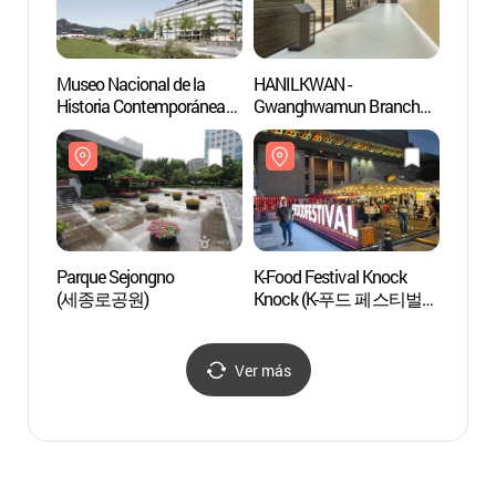
Museo Nacional de la
HANILKWAN -
Jardín
Historia Contemporánea
Gwanghwamun Branch
(감사
de Corea
(한일관 광화문)
(대한민국역사박물관)
Parque Sejongno
K-Food Festival Knock
Hanb
(세종로공원)
Knock (K-푸드 페스티벌
넉넉)
Ver más