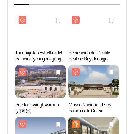
Tour bajo las Estrellas del
Recreación del Desfile
Puert
Palacio Gyeongbokgung
Real del Rey Jeongjo
(광화
(경복궁 별빛야행)
(정조대왕 능행차
공동재현)
Puerta Gwanghwamun
Museo Nacional de los
Museo 
(광화문)
Palacios de Corea
Histo
(국립고궁박물관)
de Co
(대한