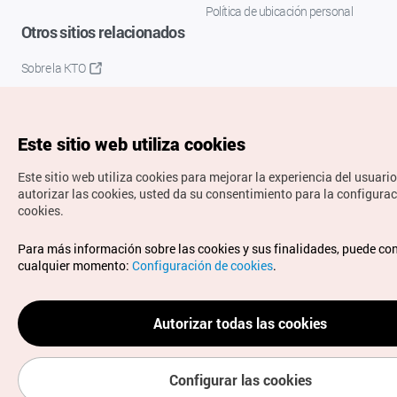
Política de ubicación personal
Otros sitios relacionados
Sobre la KTO
K-Mice
Este sitio web utiliza cookies
Este sitio web utiliza cookies para mejorar la experiencia del usuario
autorizar las cookies, usted da su consentimiento para la configurac
cookies.
Copyrights © Organización de Turismo de Corea. Todos los
Para más información sobre las cookies y sus finalidades, puede con
derechos reservados.
cualquier momento:
Configuración de cookies
.
Para informes de errores y cuestiones relacionadas con el
sitio web, dirija sus consultas al correo
electrónico oficial:
spanish@knto.or.kr
Autorizar todas las cookies
Configurar las cookies