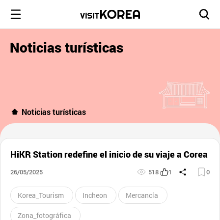
Noticias turísticas
Noticias turísticas
HiKR Station redefine el inicio de su viaje a Corea
26/05/2025
518
1
0
Korea_Tourism
Incheon
Mercancía
Zona_fotográfica