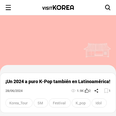
¡Un 2024 a puro K-Pop también en Latinoamérica!
28/06/2024
1.9K
2
1
Korea_Tour
SM
Festival
K_pop
Idol