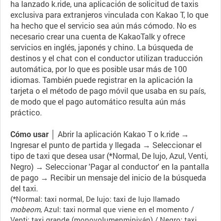
ha lanzado k.ride, una aplicación de solicitud de taxis
exclusiva para extranjeros vinculada con Kakao T, lo que
ha hecho que el servicio sea aún más cómodo. No es
necesario crear una cuenta de KakaoTalk y ofrece
servicios en inglés, japonés y chino. La búsqueda de
destinos y el chat con el conductor utilizan traducción
automática, por lo que es posible usar más de 100
idiomas. También puede registrar en la aplicación la
tarjeta o el método de pago móvil que usaba en su país,
de modo que el pago automático resulta aún más
práctico.
Cómo usar │
Abrir la aplicación Kakao T o k.ride →
Ingresar el punto de partida y llegada → Seleccionar el
tipo de taxi que desea usar (*Normal, De lujo, Azul, Venti,
Negro) → Seleccionar 'Pagar al conductor' en la pantalla
de pago → Recibir un mensaje del inicio de la búsqueda
del taxi.
(*Normal: taxi normal, De lujo: taxi de lujo llamado
mobeom
, Azul: taxi normal que viene en el momento /
Venti: taxi grande (monovolumenminiván) / Negro: taxi