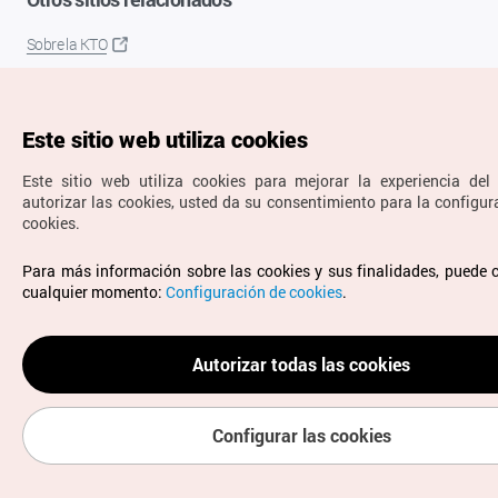
Sobre la KTO
K-Mice
Este sitio web utiliza cookies
Este sitio web utiliza cookies para mejorar la experiencia del 
autorizar las cookies, usted da su consentimiento para la configur
cookies.
Copyrights © Organización de Turismo de Corea. Todos los
Para más información sobre las cookies y sus finalidades, puede 
derechos reservados.
cualquier momento:
Configuración de cookies
.
Para informes de errores y cuestiones relacionadas con el
sitio web, dirija sus consultas al correo
electrónico oficial:
spanish@knto.or.kr
Autorizar todas las cookies
Configurar las cookies